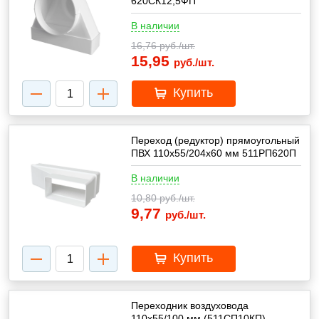
620СК12,5ФП
В наличии
16,76
руб./шт.
15,95
руб./шт.
Купить
Переход (редуктор) прямоугольный
ПВХ 110х55/204х60 мм 511РП620П
В наличии
10,80
руб./шт.
9,77
руб./шт.
Купить
Переходник воздуховода
110х55/100 мм (511СП10КП)