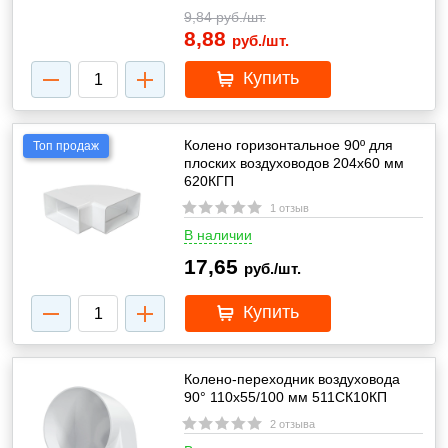
9,84
руб./шт.
8,88
руб./шт.
Купить
Колено горизонтальное 90º для
Топ продаж
плоских воздуховодов 204х60 мм
620КГП
1 отзыв
В наличии
17,65
руб./шт.
Купить
Колено-переходник воздуховода
90° 110х55/100 мм 511СК10КП
2 отзыва