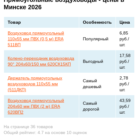
Минске 2026
Товар
Особенность
Цена
Воздуховод прямоугольный
6,85
110х55 мм ПВХ (0,5 м) ERA
Популярный
руб./
511ВП
шт.
17,58
Колено-переходник воздуховода
Выгодный
руб./
90° 204х60/150 мм 620СК15КП
шт.
Держатель прямоугольных
2,78
Самый
воздуховодов 110х55 мм
руб./
дешевый
(511ДКП)
шт.
Воздуховод прямоугольный
43,59
Самый
204х60 мм ПВХ (2 м) ERA
руб./
дорогой
620ВП2
шт.
На странице 36 товаров
Общий рейтинг:
4.7
на основе
10
оценок