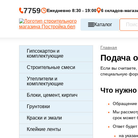
7759
Ежедневно 8:30 - 19:00
6 складов-магаз
Каталог
Главная
Гипсокартон и
комплектующие
Подача 
Строительные смеси
Если вы считаете
специальную форм
Утеплители и
комплектующие
Что нужно
Блоки, цемент, кирпич
Обращение д
Грунтовки
Мы рассмот
Краски и эмали
срок может 
Ответ будет
Клейкие ленты
на указа