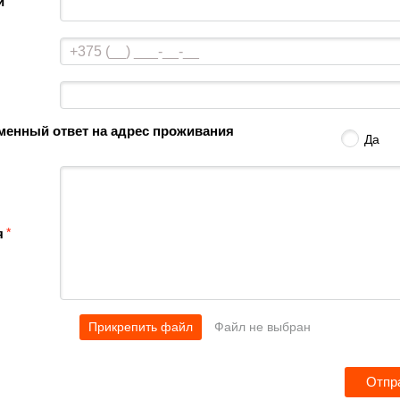
и
менный ответ на адрес проживания
Да
*
я
Прикрепить файл
Файл не выбран
Отпр