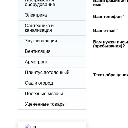
Ваши фамилия 
*
оборудование
имя
Электрика
*
Ваш телефон
Сантехника и
*
канализация
Ваш e-mail
Звукоизоляция
Вам нужен пись
(пребывания)?
Вентиляция
Армстронг
Плинтус потолочный
Текст обращени
Сад и огород
Полезные мелочи
Уценённые товары