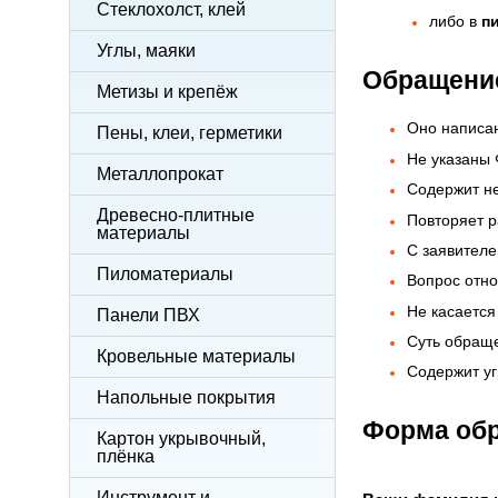
Стеклохолст, клей
либо в
п
Углы, маяки
Обращение
Метизы и крепёж
Оно написан
Пены, клеи, герметики
Не указаны
Металлопрокат
Содержит н
Древесно-плитные
Повторяет р
материалы
С заявител
Пиломатериалы
Вопрос отно
Не касается
Панели ПВХ
Суть обраще
Кровельные материалы
Содержит уг
Напольные покрытия
Форма об
Картон укрывочный,
плёнка
Инструмент и