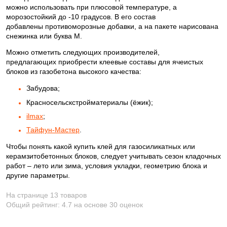
можно использовать при плюсовой температуре, а
морозостойкий до -10 градусов. В его состав
добавлены противоморозные добавки, а на пакете нарисована
снежинка или буква М.
Можно отметить следующих производителей,
предлагающих приобрести клеевые составы для ячеистых
блоков из газобетона высокого качества:
Забудова;
Красносельскстройматериалы (ёжик);
ilmax
;
Тайфун-Мастер
.
Чтобы понять какой купить клей для газосиликатных или
керамзитобетонных блоков, следует учитывать сезон кладочных
работ – лето или зима, условия укладки, геометрию блока и
другие параметры.
На странице 13 товаров
Общий рейтинг:
4.7
на основе
30
оценок