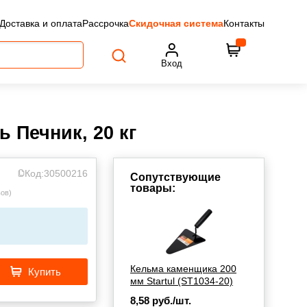
Доставка и оплата
Рассрочка
Скидочная система
Контакты
Вход
 Печник, 20 кг
Код:
30500216
Сопутствующие
товары:
вов
)
Кельма каменщика 200
Купить
мм Startul (ST1034-20)
8,58
руб./шт.