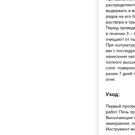
распределяетс
выдержать в в
рядов на его 
раствора и пр
Перед проведе
в течение 3 –
очищают от пы
При оштукатур
мм с последую
нанесения нео
полного высых
слоя поверхно
ранее 7 дней 
огне.
Уход:
Первый прогре
работ. Печь п
Высыхающее ш
замерзания, п
Инструмент мо