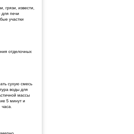
, грязи, извести,
л для печи
бые участки
ения отделочных
ать сухую смесь
атура воды для
астичной массы
ие 5 минут и
 часа.
номерно