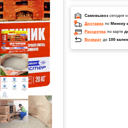
Самовывоз
сегодня н
Доставка
по
Минску 
Рассрочка
по карте
д
Возврат
до
100 кален
Халва
Черепах
Карта по
Карта F