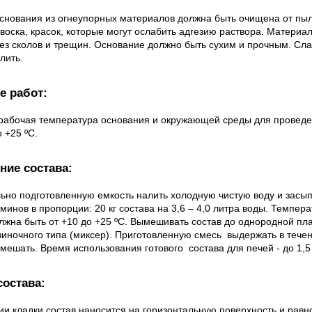
снования из огнеупорных материалов должна быть очищена от пыли
 воска, красок, которые могут ослабить адгезию раствора. Материа
ез сколов и трещин. Основание должно быть сухим и прочным. Сла
лить.
е работ:
рабочая температура основания и окружающей среды для провед
о +25 ºС.
ние состава:
ьно подготовленную емкость налить холодную чистую воду и засып
аминов в пропорции: 20 кг состава на 3,6 – 4,0 литра воды. Темпер
лжна быть от +10 до +25 ºС. Вымешивать состав до однородной пл
иночного типа (миксер). Приготовленную смесь выдержать в течен
мешать. Время использования готового состава для печей - до 1,5
состава:
и кладки состав наносится на горизонтальную поверхность и рав