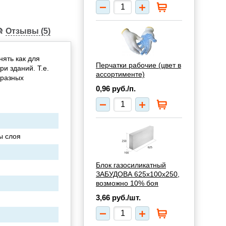
Отзывы (5)
ять как для
Перчатки рабочие (цвет в
ри зданий. Т.е.
ассортименте)
 разных
0,96
руб./п.
ны слоя
Блок газосиликатный
ЗАБУДОВА 625x100x250,
возможно 10% боя
3,66
руб./шт.