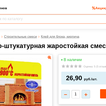
инов
Акции
Строительные смеси
Клей для блока, кирпича
-штукатурная жаростойкая смесь
В наличии
Оценка:
5
(
5 отзы
26,90
руб./шт.