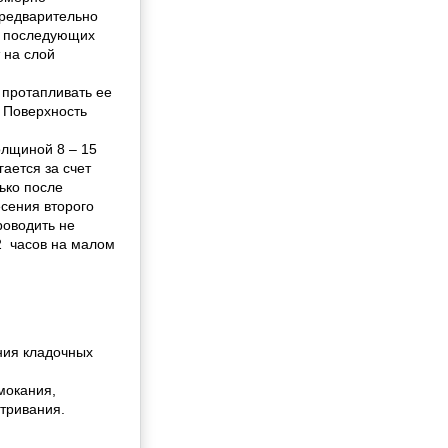
предварительно
ке последующих
 на слой
 протапливать ее
. Поверхность
олщиной 8 – 15
ается за счет
ько после
сения второго
роводить не
 2 часов на малом
ния кладочных
мокания,
етривания.