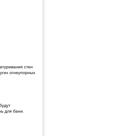
атуривания стен
ругих огнеупорных
будут
ь для бани.