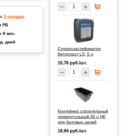
а
5 складах
и РБ
о 8 мес.
д. дней
2 мес.
Суперпластификатор
Бетопласт LS, 5 л
а
8 мес.
15,76
руб./шт.
купок
2 мес.
UN
3 мес.
Контейнер строительный
прямоугольный 40 л НЕ
для бытовых целей
18,94
руб./шт.