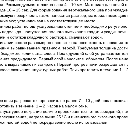
я. Рекомендуемая толщина слоя 4 – 10 мм. Материал для печей 
оде 10 – 15 сек. Для формирования вертикального шва при уклад
боковую поверхность также наносится раствор, материал помещают
ижимают, устанавливая на соответствующее место.
нием работ по оштукатуриванию стен печи необходимо регулярно
 4 недель до наступления полного высыхания кладки и усадки печи
ли и остатков кладочного раствора, смачивают водой.
ивании состав равномерно наносится на поверхность основания т
щим выравниванием правилом, теркой. Требуемая толщина достиг
бходимого количества слоев. Последующий слой устраивается тол
ания предыдущего. Первый слой наносится обрызгом. После нане
сть выравнивают и затирают. Первый прогрев печи разрешается п
после окончания штукатурных работ. Печь протопить в течение 1 –
в печи разрешается проводить не ранее 7 – 10 дней после оконча
ротопить в течение 1 – 2 часов на малом огне.
тукатурное покрытие должно предохраняться от повреждений, на
ересушивания, нагрева выше 25 °С и интенсивного сквозного пров
ют чистой водой непосредственно после использования.