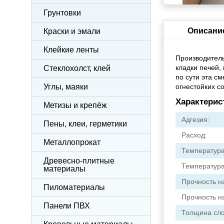
Грунтовки
Описани
Краски и эмали
Клейкие ленты
Производитель
кладки печей, 
Стеклохолст, клей
по сути эта с
Углы, маяки
огнестойких с
Характерис
Метизы и крепёж
Адгезия:
Пены, клеи, герметики
Расход:
Металлопрокат
Температура
Древесно-плитные
Температура
материалы
Прочность н
Пиломатериалы
Прочность н
Панели ПВХ
Толщина сло