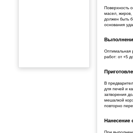
Поверхность о
масел, жиров,
должен быть б
основания уда
Выполнени
Оптимальная 
работ: от +5 д
Приготовле
В предварител
для печей и к
затворения до
мешалкой корз
повторно пере
Нанесение 
При выполнени