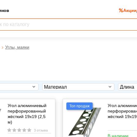
инов
Акции
Углы, маяки
Угол алюминиевый
Угол алюмини
Топ продаж
перфорированный
перфорирова
жёсткий 19х19 (2,5
жёсткий 19х19
м)
3 отзыва
В наличии