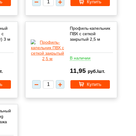
ь
Купить
нный
Профиль-капельник
 с
ПВХ с сеткой
) 3 м
закрытый 2,5 м
В наличии
11,95
т.
руб./шт.
ь
Купить
льный
ng
тажа