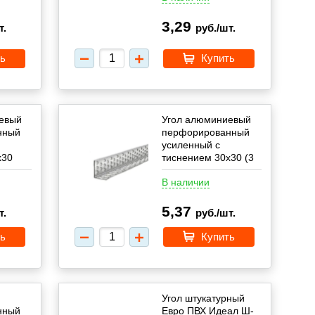
3,29
т.
руб./шт.
ь
Купить
евый
Угол алюминиевый
нный
перфорированный
усиленный с
х30
тиснением 30х30 (3
м)
В наличии
5,37
т.
руб./шт.
ь
Купить
Угол штукатурный
нный
Евро ПВХ Идеал Ш-