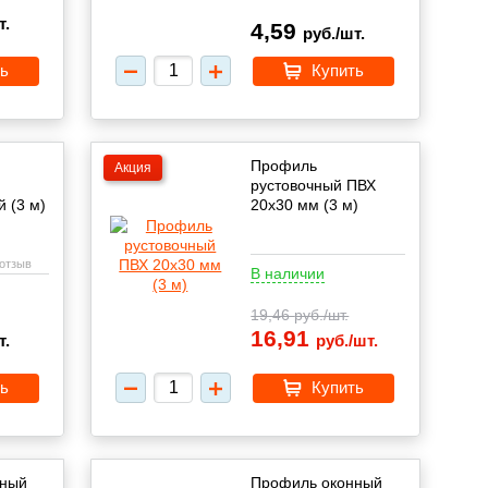
т.
4,59
руб./шт.
ь
Купить
Профиль
Акция
рустовочный ПВХ
 (3 м)
20x30 мм (3 м)
 отзыв
В наличии
19,46
руб./шт.
16,91
руб./шт.
т.
ь
Купить
нный
Профиль оконный