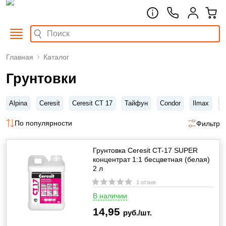
Главная
Каталог
Грунтовки
Alpina
Ceresit
Ceresit CT 17
Тайфун
Condor
Ilmax
K
По популярности
Фильтр
Грунтовка Ceresit CT-17 SUPER
концентрат 1:1 бесцветная (белая)
2 л
1 отзыв
В наличии
14,95
руб./шт.