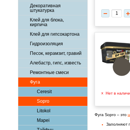
Декоративная
штукатурка
Клей для блока,
кирпича
Клей для гипсокартона
Гидроизоляция
Песок, керамзит, гравий
Алебастр, гипс, известь
Ремонтные смеси
Фуга
Ceresit
Нет в налич
Sopro
Litokol
Фуга Sopro – это
ц
Mapei
Заполняют п
Тайфун