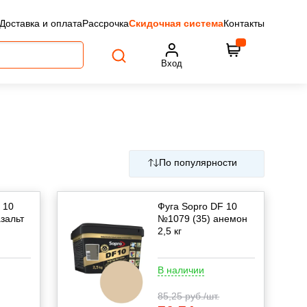
Доставка и оплата
Рассрочка
Скидочная система
Контакты
Вход
По популярности
 10
Фуга Sopro DF 10
зальт
№1079 (35) анемон
2,5 кг
В наличии
85,25
руб./шт.