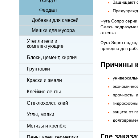
Защищают об
Феодал
Предупрежда
Добавки для смесей
Фуга Сопро серии 
Смесь подразумев
Мешки для мусора
оттенка.
Утеплители и
Фуга Sopro подход
комплектующие
пригодна для рабо
Блоки, цемент, кирпич
Причины к
Грунтовки
универсаль
Краски и эмали
экономичнос
Клейкие ленты
прочность, 
Стеклохолст, клей
гидрофобный
защита от п
Углы, маяки
долговремен
Метизы и крепёж
Где заказ
Пены, клеи, герметики