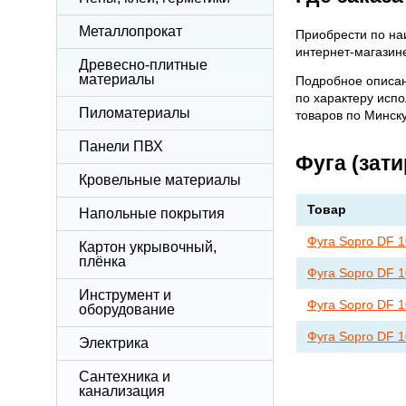
Металлопрокат
Приобрести по на
интернет-магази
Древесно-плитные
материалы
Подробное описан
по характеру исп
Пиломатериалы
товаров по Минск
Панели ПВХ
Фуга (зати
Кровельные материалы
Товар
Напольные покрытия
Фуга Sopro DF 1
Картон укрывочный,
плёнка
Фуга Sopro DF 1
Инструмент и
Фуга Sopro DF 1
оборудование
Фуга Sopro DF 1
Электрика
Сантехника и
канализация