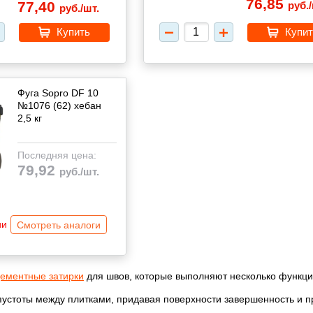
76,85
77,40
руб./
руб./шт.
Купить
Купит
Фуга Sopro DF 10
№1076 (62) хебан
2,5 кг
Последняя цена:
79,92
руб./шт.
ии
Смотреть аналоги
ементные затирки
для швов, которые выполняют несколько функци
устоты между плитками, придавая поверхности завершенность и п