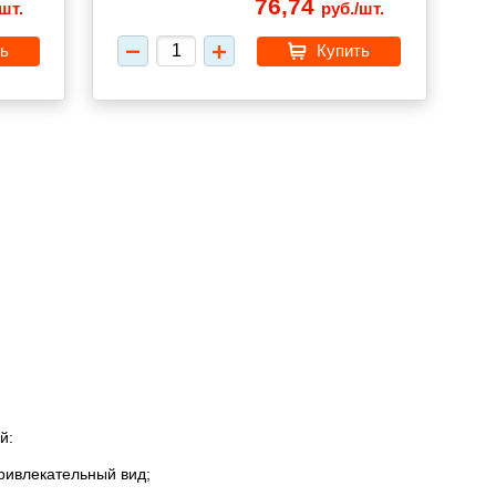
76,74
шт.
руб./шт.
ь
Купить
й:
ривлекательный вид;