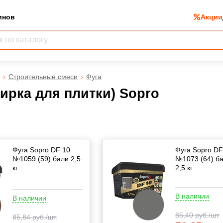
инов
Акции
Строительные смеси
Фуга
тирка для плитки) Sopro
Фуга Sopro DF 10
Фуга Sopro DF
№1059 (59) бали 2,5
№1073 (64) ба
кг
2,5 кг
В наличии
В наличии
85,40
руб./шт.
85,84
руб./шт.