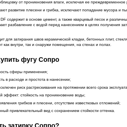
лицовку от проникновения влаги, исключая ее преждевременное 
ют развитие плесени и грибка, исключают попадание мусора и пы
DF содержит в основе цемент, а также кварцевый песок и различн
ает разбавление с водой перед нанесением в целях получения зат
ит для затирания швов керамической кладки, бетонных плит, стекл
т как внутри, так и снаружи помещения, на стенах и полах.
упить фугу Сопро
ность сферы применения;
ть в расходе и простота в нанесении;
исключен риск растрескивания на протяжении всего срока эксплуат
 эффект: стойкость на проникновение воды;
оявления грибков и плесени, отсутствие известковых отложений;
ный привлекательный вид с сохранением стойкости оттенка.
ать затирку Сопро?