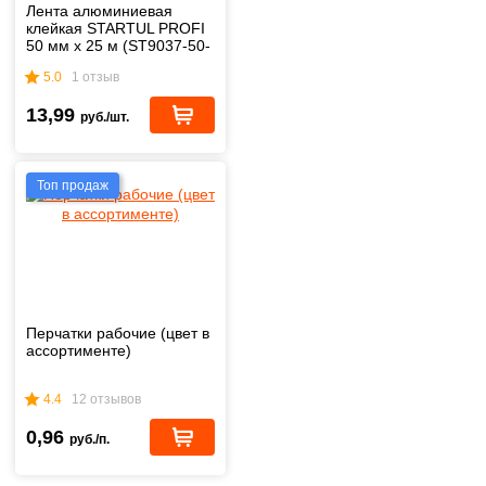
Лента алюминиевая
клейкая STARTUL PROFI
50 мм х 25 м (ST9037-50-
25)
5.0
1 отзыв
13,99
руб./шт.
Топ продаж
Перчатки рабочие (цвет в
ассортименте)
4.4
12 отзывов
0,96
руб./п.