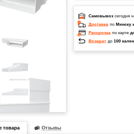
Самовывоз
сегодня н
Доставка
по
Минску 
Рассрочка
по карте
д
Возврат
до
100 кален
Халва
Черепах
Карта по
Карта F
е товара
Отзывы