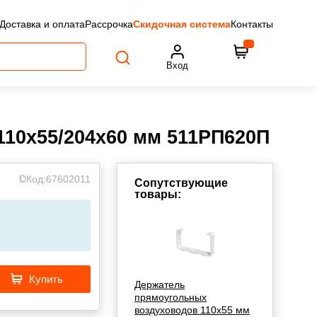
Доставка и оплата
Рассрочка
Скидочная система
Контакты
Вход
110х55/204х60 мм 511РП620П
Код:
67602011
Сопутствующие
товары:
Купить
Держатель
прямоугольных
воздуховодов 110х55 мм