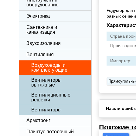
оборудование
Редуктор для 
Электрика
разных сечени
Характерис
Сантехника и
канализация
Страна прои
Звукоизоляция
Производите
Вентиляция
Импортер:
Воздуховоды и
комплектующие
Вентиляторы
Прямоугольны
вытяжные
Вентиляционные
решетки
Нашли ошибк
Вентиляторы
Армстронг
Похожие 
Плинтус потолочный