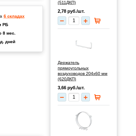
(511ДКП)
2,78
руб./шт.
а
6 складах
и РБ
о 8 мес.
д. дней
2 мес.
а
8 мес.
Держатель
купок
2 мес.
прямоугольных
UN
3 мес.
воздуховодов 204х60 мм
(620ДКП)
3,66
руб./шт.