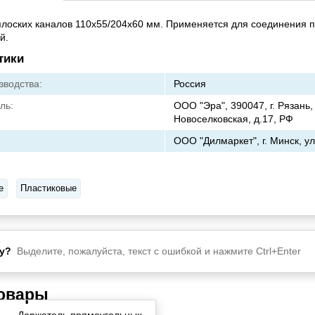
плоских каналов 110х55/204х60 мм. Применяется для соединения п
й.
тики
зводства:
Россия
ль:
ООО "Эра", 390047, г. Рязань, 
Новоселковская, д.17, РФ
ООО "Дилмаркет", г. Минск, ул.
е
Пластиковые
у?
Выделите, пожалуйста, текст с ошибкой и нажмите Ctrl+Enter
товары