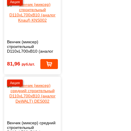
Акция
Венчик (миксер)
строительный
D110xL700xB10 (аналог
Knauf) KNS002
81,96
руб./шт.
Акция
Венчик (миксер) средний
строительный