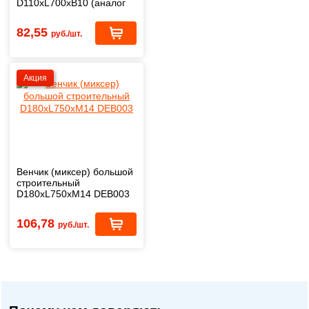
D110xL700xB10 (аналог
DeWALT) DES002
82,55
руб./шт.
Акция
Венчик (миксер) большой
строительный
D180xL750xМ14 DEB003
106,78
руб./шт.