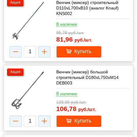
Венчик (миксер) строительный
Акция
D110xL700xB10 (аналог Knauf)
KNS002
В наличии
95,76
руб./шт.
81,96
руб./шт.
Купить
Венчик (миксер) большой
Акция
строительный D180xL750xМ14
DEB003
В наличии
128,95
руб./шт.
106,78
руб./шт.
Купить