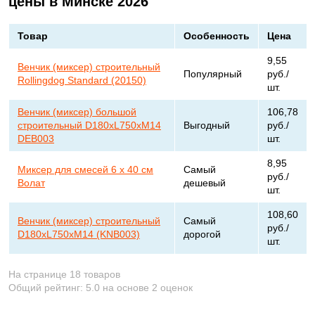
цены в Минске 2026
Товар
Особенность
Цена
9,55
Венчик (миксер) строительный
Популярный
руб./
Rollingdog Standard (20150)
шт.
Венчик (миксер) большой
106,78
строительный D180xL750xМ14
Выгодный
руб./
DEB003
шт.
8,95
Миксер для смесей 6 х 40 см
Самый
руб./
Волат
дешевый
шт.
108,60
Венчик (миксер) строительный
Самый
руб./
D180xL750xM14 (KNB003)
дорогой
шт.
На странице 18 товаров
Общий рейтинг:
5.0
на основе
2
оценок