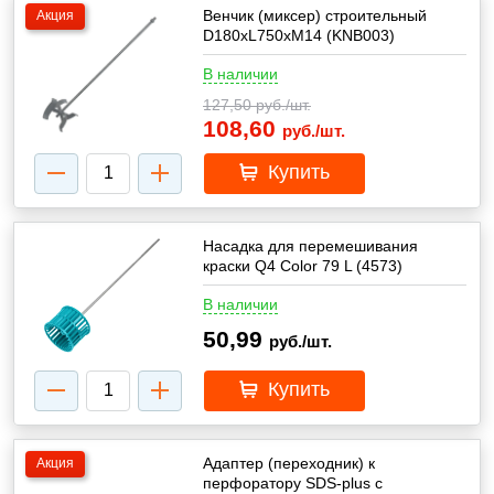
Венчик (миксер) строительный
Акция
D180xL750xM14 (KNB003)
В наличии
127,50
руб./шт.
108,60
руб./шт.
Купить
Насадка для перемешивания
краски Q4 Color 79 L (4573)
В наличии
50,99
руб./шт.
Купить
Адаптер (переходник) к
Акция
перфоратору SDS-plus с