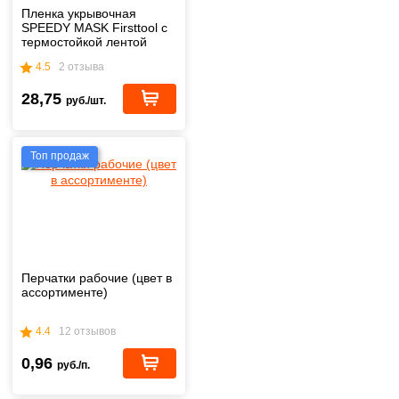
Пленка укрывочная
SPEEDY MASK Firsttool с
термостойкой лентой
2,7х20 м
4.5
2 отзыва
28,75
руб./шт.
Топ продаж
Перчатки рабочие (цвет в
ассортименте)
4.4
12 отзывов
0,96
руб./п.