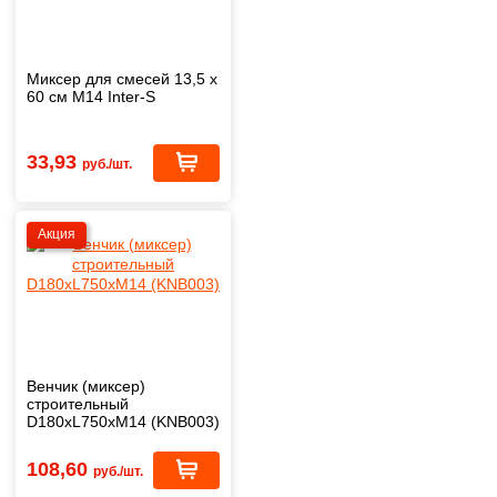
Миксер для смесей 13,5 х
60 см М14 Inter-S
33,93
руб./шт.
Акция
Венчик (миксер)
строительный
D180xL750xM14 (KNB003)
108,60
руб./шт.