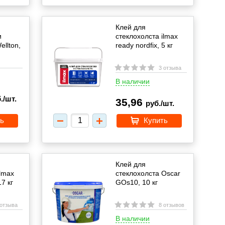
Клей для
и
стеклохолста ilmax
llton,
ready nordfix, 5 кг
3 отзыва
В наличии
./шт.
35,96
руб./шт.
ь
Купить
Клей для
ilmax
стеклохолста Oscar
17 кг
GOs10, 10 кг
 отзыва
8 отзывов
В наличии