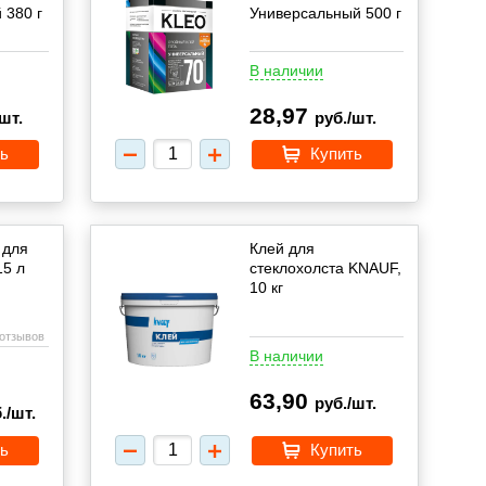
 380 г
Универсальный 500 г
В наличии
28,97
шт.
руб./шт.
ь
Купить
 для
Клей для
15 л
стеклохолста KNAUF,
10 кг
 отзывов
В наличии
63,90
руб./шт.
./шт.
ь
Купить