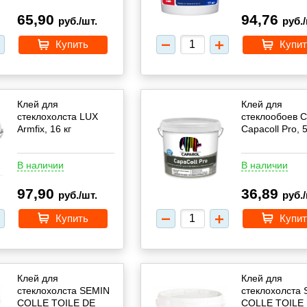
65,90
94,76
руб./шт.
руб./
Купить
Купит
Клей для
Клей для
стеклохолста LUX
стеклообоев C
Armfix, 16 кг
Capacoll Pro, 5
В наличии
В наличии
97,90
36,89
руб./шт.
руб./
Купить
Купит
Клей для
Клей для
стеклохолста SEMIN
стеклохолста
COLLE TOILE DE
COLLE TOILE