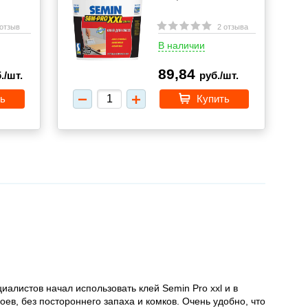
 отзыв
2 отзыва
В наличии
89,84
./шт.
руб./шт.
ь
Купить
алистов начал использовать клей Semin Pro xxl и в
ев, без постороннего запаха и комков. Очень удобно, что