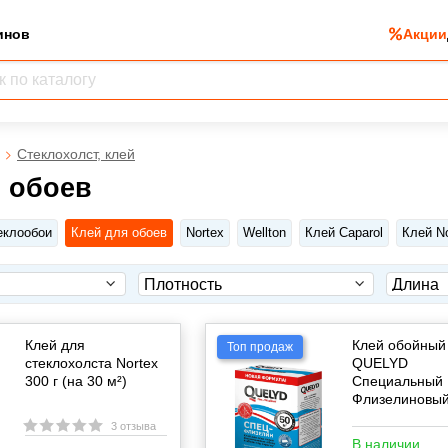
инов
Акции
Стеклохолст, клей
я обоев
еклообои
Клей для обоев
Nortex
Wellton
Клей Caparol
Клей No
Клей для
Клей обойный
Топ продаж
стеклохолста Nortex
QUELYD
300 г (на 30 м²)
Специальный
Флизелиновый,
3 отзыва
В наличии