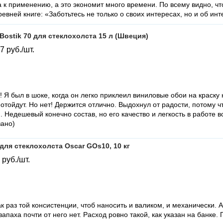
а к применению, а это экономит много времени. По всему видно, чт
ревней книге: «Заботьтесь не только о своих интересах, но и об ин
Bostik 70 для стеклохолста 15 л (Швеция)
87
руб./шт.
 Я был в шоке, когда он легко приклеил виниловые обои на краску 
отойдут. Но нет! Держится отлично. Выдохнул от радости, потому ч
. Недешевый конечно состав, но его качество и легкость в работе в
зано)
для стеклохолста Oscar GOs10, 10 кг
6
руб./шт.
к раз той консистенции, чтоб наносить и валиком, и механически. А 
запаха почти от него нет. Расход ровно такой, как указан на банке