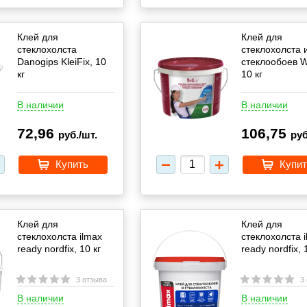
Клей для
Клей для
стеклохолста
стеклохолста 
Danogips KleiFix, 10
стеклообоев We
кг
10 кг
В наличии
В наличии
72,96
106,75
руб./шт.
руб
Купить
Купит
Клей для
Клей для
стеклохолста ilmax
стеклохолста 
ready nordfix, 10 кг
ready nordfix, 
3 отзыва
3
В наличии
В наличии