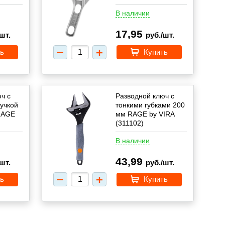
В наличии
17,95
шт.
руб./шт.
ь
Купить
ч с
Разводной ключ с
учкой
тонкими губками 200
RAGE
мм RAGE by VIRA
(311102)
В наличии
43,99
шт.
руб./шт.
ь
Купить