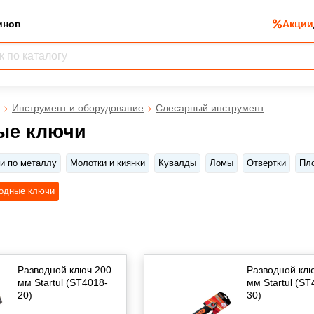
инов
Акции
Инструмент и оборудование
Слесарный инструмент
ые ключи
и по металлу
Молотки и киянки
Кувалды
Ломы
Отвертки
Пл
одные ключи
Разводной ключ 200
Разводной кл
мм Startul (ST4018-
мм Startul (ST
20)
30)