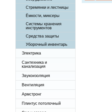
Стремянки и лестницы
Ёмкости, миксеры
Системы хранения
инструментов
Средства защиты
Уборочный инвентарь
Электрика
Сантехника и
канализация
Звукоизоляция
Вентиляция
Армстронг
Плинтус потолочный