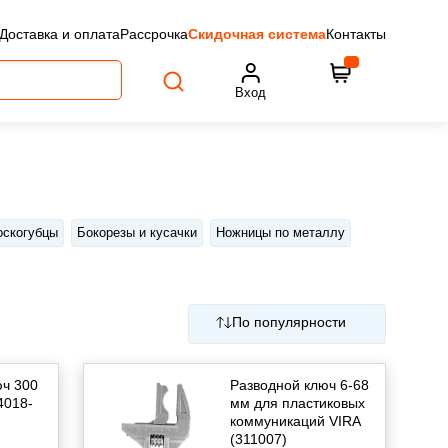
Доставка и оплата
Рассрочка
Скидочная система
Контакты
Вход
оскогубцы
Бокорезы и кусачки
Ножницы по металлу
По популярности
юч 300
Разводной ключ 6-68
4018-
мм для пластиковых
коммуникаций VIRA
(311007)