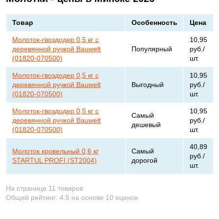
Товар
Особенность
Цена
Молоток-гвоздодер 0,5 кг с
10,95
деревянной ручкой Bauwelt
Популярный
руб./
(01820-070500)
шт.
Молоток-гвоздодер 0,5 кг с
10,95
деревянной ручкой Bauwelt
Выгодный
руб./
(01820-070500)
шт.
Молоток-гвоздодер 0,5 кг с
10,95
Самый
деревянной ручкой Bauwelt
руб./
дешевый
(01820-070500)
шт.
40,89
Молоток кровельный 0,6 кг
Самый
руб./
STARTUL PROFI (ST2004)
дорогой
шт.
На странице 11 товаров
Общий рейтинг:
4.5
на основе
10
оценок