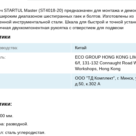
ч STARTUL Master (ST4018-20) предназначен для монтажа и демо
широким диапазоном шестигранных гаек и болтов. Изготовлены из
енной инструментальной стали. Шкала для быстрой и точной устан
ичная двухкомпонентная рукоятка с отверстием для подвески
тики
зводства:
Китай
ль:
ECO GROUP HONG KONG LIMIT
6/f, 131-132 Connaught Road W
Workshops, Hong Kong
ООО "ТД Комплект", г. Минск, 
д.50, к.302 А
тики:
200 мм.
ча: разводной.
л: сталь углеродистая.