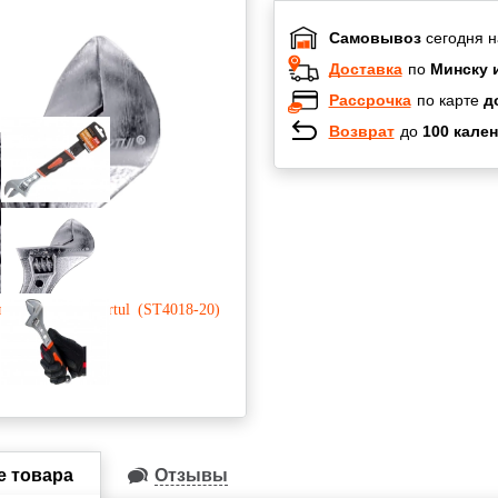
Самовывоз
сегодня н
Доставка
по
Минску 
Рассрочка
по карте
д
Возврат
до
100 кален
Халва
Черепах
Карта по
Карта F
е товара
Отзывы