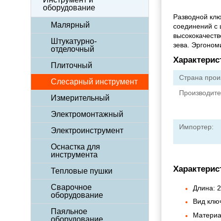
оборудование
Разводной клю
Малярный
соединений с 
высококачеств
Штукатурно-
зева. Эргоном
отделочный
Характерис
Плиточный
Страна прои
Слесарный инструмент
Производите
Измерительный
Электромонтажный
Импортер:
Электроинструмент
Оснастка для
инструмента
Характерис
Тепловые пушки
Сварочное
Длина: 
оборудование
Вид клю
Паяльное
Материа
оборудование