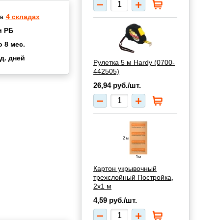
а
4 складах
и РБ
о 8 мес.
д. дней
Рулетка 5 м Hardy (0700-
2 мес.
442505)
а
8 мес.
26,94
руб./шт.
купок
2 мес.
UN
3 мес.
Картон укрывочный
трехслойный Постройка,
2х1 м
4,59
руб./шт.