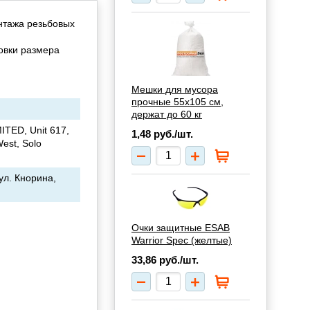
нтажа резьбовых
овки размера
Мешки для мусора
прочные 55х105 см,
держат до 60 кг
ED, Unit 617,
1,48
руб./шт.
est, Solo
ул. Кнорина,
Очки защитные ESAB
Warrior Spec (желтые)
33,86
руб./шт.