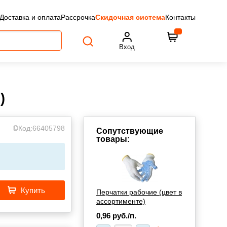
Доставка и оплата
Рассрочка
Скидочная система
Контакты
Вход
)
Код:
66405798
Сопутствующие
товары:
Купить
Перчатки рабочие (цвет в
ассортименте)
0,96
руб./п.