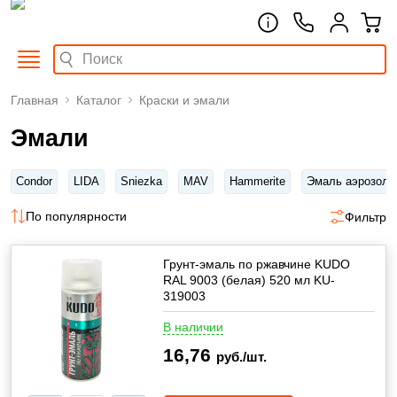
Главная
Каталог
Краски и эмали
Эмали
Condor
LIDA
Sniezka
MAV
Hammerite
Эмаль аэрозоль
По популярности
Фильтр
Грунт-эмаль по ржавчине KUDO
RAL 9003 (белая) 520 мл KU-
319003
В наличии
16,76
руб./шт.