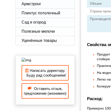
Объем:
Армстронг
Страна прои
Плинтус потолочный
Производите
Сад и огород
Полезные мелочи
Уценённые товары
Свойства э
Продукт
стойкую
Практич
Написать директору.
На водн
Буду рад сообщениям!
Легко на
Колерует
Оставить отзыв,
предложение (анонимно)
Расход:
Примерно 100 