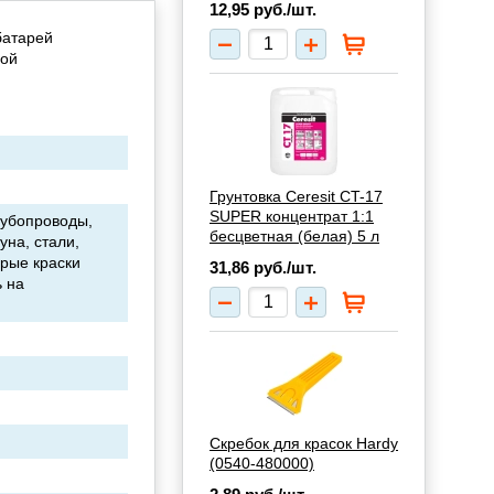
12,95
руб./шт.
батарей
ной
Грунтовка Ceresit CT-17
SUPER концентрат 1:1
рубопроводы,
бесцветная (белая) 5 л
уна, стали,
рые краски
31,86
руб./шт.
 на
Скребок для красок Hardy
(0540-480000)