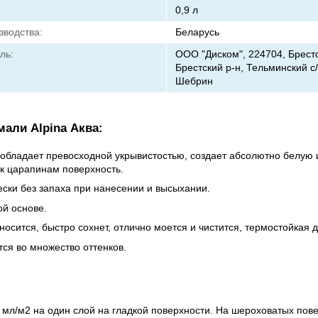
0,9 л
зводства:
Беларусь
ль:
ООО "Диском", 224704, Брестс
Брестский р-н, Тельминский с/с
Шебрин
мали Alpina Аква:
 обладает превосходной укрывистостью, создает абсолютно белую
 к царапинам поверхность.
ески без запаха при нанесении и высыхании.
ой основе.
носится, быстро сохнет, отлично моется и чистится, термостойкая д
ся во множество оттенков.
мл/м2 на один слой на гладкой поверхности. На шероховатых пов