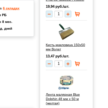
19,94
руб./шт.
а
6 складах
и РБ
о 8 мес.
д. дней
2 мес.
а
8 мес.
Кисть-макловица 150х50
купок
2 мес.
мм Волат
UN
3 мес.
13,47
руб./шт.
Лента малярная Blue
Dolphin 48 мм х 50 м
(желтая)