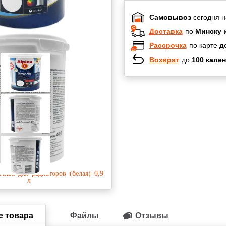
Самовывоз
сегодня н
Доставка
по
Минску 
Рассрочка
по карте
д
Возврат
до
100 кален
Халва
Черепах
Карта по
Карта F
е товара
Файлы
Отзывы