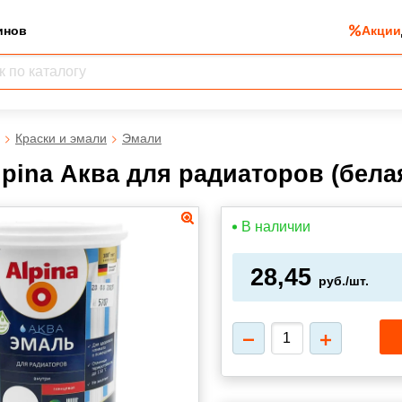
инов
Акции
Краски и эмали
Эмали
pina Аква для радиаторов (белая
В наличии
28,45
руб./шт.