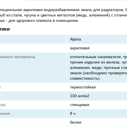
 специальная акриловая водоразбавляемая эмаль для радиаторов, 
руб из стали, чугуна и цветных металлов (медь, алюминий) с отлич
ью - для здорового климата в помещении.
тики
Alpina
акриловая
аемого материала:
отопительные нагреватели, т
прочие изделия из железа, чуг
алюминии, меди, прочные ста
эмали (необходимо проверять
совместимость).
:
термостойкая
100 мл/м2
ска:
глянцевая
хания:
8 ч
белая