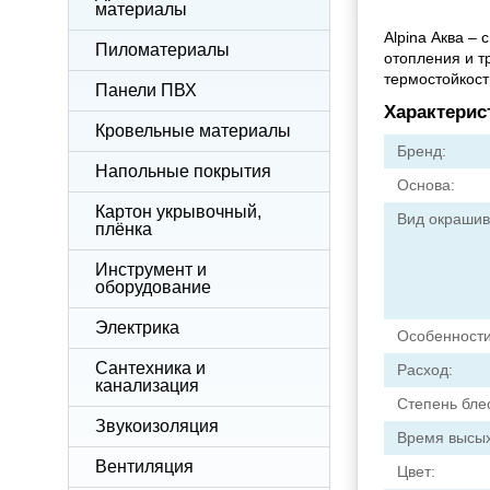
материалы
Alpina Аква –
Пиломатериалы
отопления и т
термостойкост
Панели ПВХ
Характерис
Кровельные материалы
Бренд:
Напольные покрытия
Основа:
Картон укрывочный,
Вид окрашив
плёнка
Инструмент и
оборудование
Электрика
Особенности
Сантехника и
Расход:
канализация
Степень бле
Звукоизоляция
Время высы
Вентиляция
Цвет: