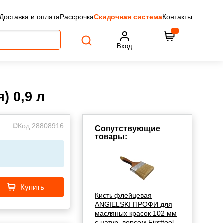
Доставка и оплата
Рассрочка
Скидочная система
Контакты
Вход
) 0,9 л
Код:
28808916
Сопутствующие
товары:
Купить
Кисть флейцевая
ANGIELSKI ПРОФИ для
масляных красок 102 мм
с натур. ворсом Firsttool