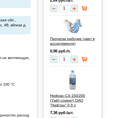
2,89
руб./шт.
кая обл.,
, 4В, вблизи д.
Перчатки рабочие (цвет в
ассортименте)
0,96
руб./п.
 и не желтеющую,
о 100 °C.
Нефрас-С4-150/200
(Уайт-спирит) ОАО
"Нафтан" 0,9 л
7,36
руб./шт.
ерхностях расход