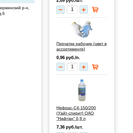
2,89
руб./шт.
ержинский р-н,
д.6
Перчатки рабочие (цвет в
ассортименте)
0,96
руб./п.
Нефрас-С4-150/200
(Уайт-спирит) ОАО
"Нафтан" 0,9 л
7,36
руб./шт.