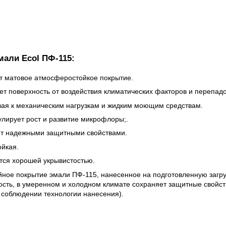
мали Ecol ПФ-115:
т матовое атмосферостойкое покрытие.
т поверхность от воздействия климатических факторов и перепадо
вая к механическим нагрузкам и жидким моющим средствам.
улирует рост и развитие микрофлоры;.
т надежными защитными свойствами.
ойкая.
тся хорошей укрывистостью.
йное покрытие эмали ПФ-115, нанесенное на подготовленную загр
ость, в умеренном и холодном климате сохраняет защитные свойст
и соблюдении технологии нанесения).