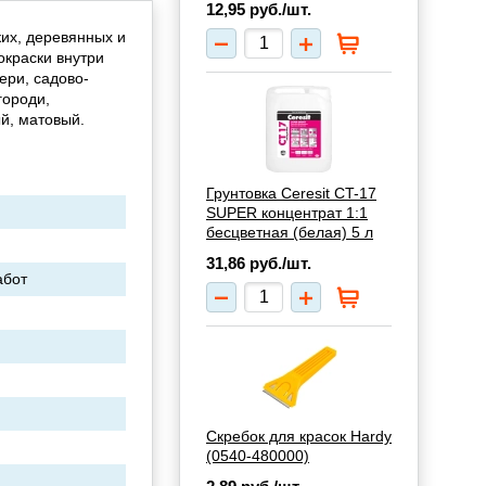
12,95
руб./шт.
их, деревянных и
окраски внутри
ери, садово-
городи,
й, матовый.
Грунтовка Ceresit CT-17
SUPER концентрат 1:1
бесцветная (белая) 5 л
31,86
руб./шт.
абот
Скребок для красок Hardy
(0540-480000)