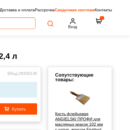
Доставка и оплата
Рассрочка
Скидочная система
Контакты
Вход
2,4 л
Код:
28309130
Сопутствующие
товары:
Купить
Кисть флейцевая
ANGIELSKI ПРОФИ для
масляных красок 102 мм
с натур. ворсом Firsttool