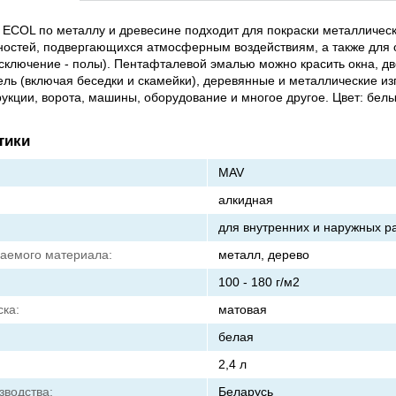
ECOL по металлу и древесине подходит для покраски металлическ
ностей, подвергающихся атмосферным воздействиям, а также для 
ключение - полы). Пентафталевой эмалью можно красить окна, дв
ль (включая беседки и скамейки), деревянные и металлические из
укции, ворота, машины, оборудование и многое другое. Цвет: белы
тики
MAV
алкидная
для внутренних и наружных р
аемого материала:
металл, дерево
100 - 180 г/м2
ска:
матовая
белая
2,4 л
зводства:
Беларусь