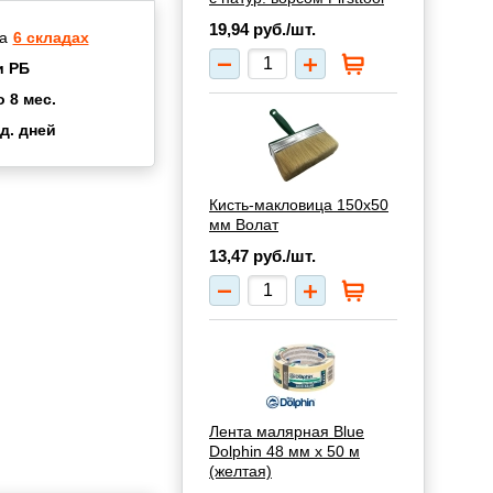
19,94
руб./шт.
а
6 складах
и РБ
о 8 мес.
д. дней
2 мес.
а
8 мес.
Кисть-макловица 150х50
купок
2 мес.
мм Волат
UN
3 мес.
13,47
руб./шт.
Лента малярная Blue
Dolphin 48 мм х 50 м
(желтая)