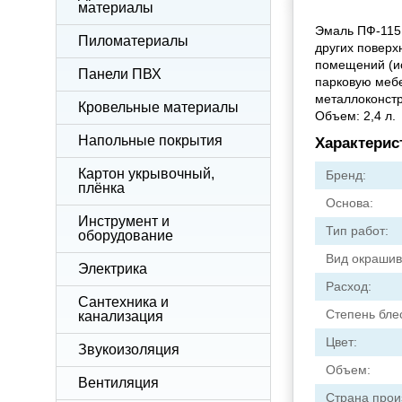
материалы
Эмаль ПФ-115 
Пиломатериалы
других поверх
помещений (ис
Панели ПВХ
парковую мебе
металлоконстр
Кровельные материалы
Объем: 2,4 л.
Напольные покрытия
Характерис
Картон укрывочный,
Бренд:
плёнка
Основа:
Инструмент и
Тип работ:
оборудование
Вид окрашив
Электрика
Расход:
Сантехника и
Степень бле
канализация
Цвет:
Звукоизоляция
Объем:
Вентиляция
Страна прои