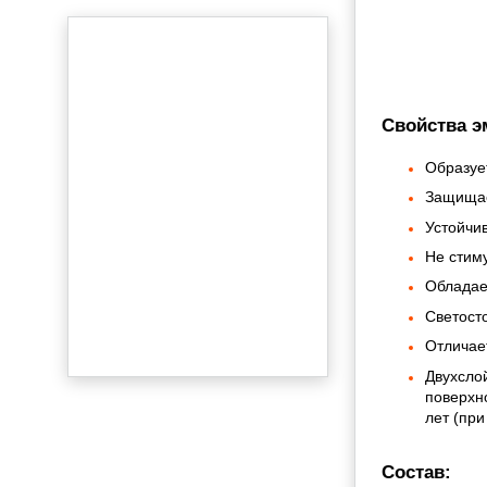
Свойства э
Образуе
Защищае
Устойчи
Не стим
Обладае
Светост
Отличае
Двухсло
поверхн
лет (пр
Состав: