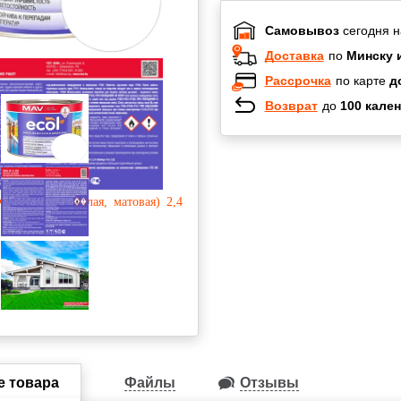
Самовывоз
сегодня н
Доставка
по
Минску 
Рассрочка
по карте
д
Возврат
до
100 кален
Халва
Черепах
Карта по
Карта F
е товара
Файлы
Отзывы