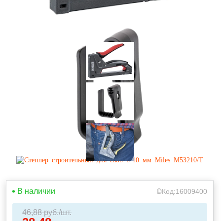
В наличии
Код:
16009400
46,88
руб./шт.