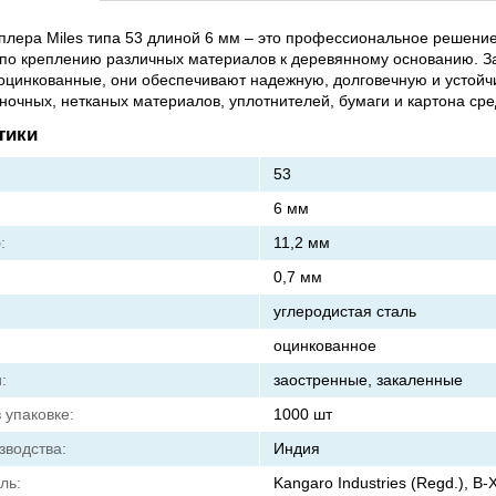
плера Miles типа 53 длиной 6 мм – это профессиональное решени
 по креплению различных материалов к деревянному основанию. З
оцинкованные, они обеспечивают надежную, долговечную и устойч
очных, нетканых материалов, уплотнителей, бумаги и картона ср
тики
53
6 мм
:
11,2 мм
0,7 мм
углеродистая сталь
оцинкованное
:
заостренные, закаленные
 упаковке:
1000 шт
зводства:
Индия
ль:
Kangaro Industries (Regd.), B-