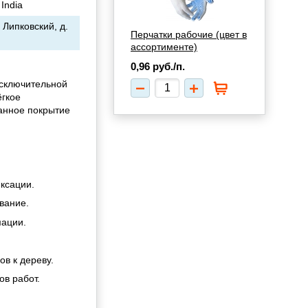
 India
 Липковский, д.
Перчатки рабочие (цвет в
ассортименте)
0,96
руб./п.
исключительной
ёгкое
ванное покрытие
ксации.
вание.
мации.
в к дереву.
ов работ.