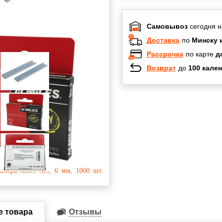
Самовывоз
сегодня н
Доставка
по
Минску 
Рассрочка
по карте
д
Возврат
до
100 кален
Халва
Черепах
Карта по
Карта F
е товара
Отзывы