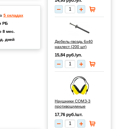
14,95
руб./уп.
а
5 складах
и РБ
о 8 мес.
д. дней
Дюбель-гвоздь 6х40
2 мес.
нахлест (200 шт)
а
8 мес.
15,84
руб./уп.
купок
2 мес.
UN
3 мес.
Наушники СОМЗ-3
противошумные
17,76
руб./шт.