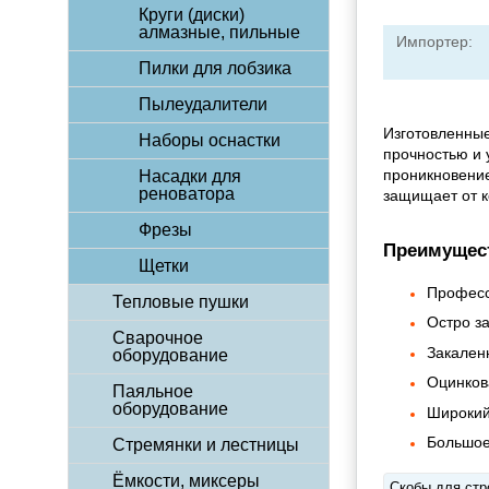
Круги (диски)
алмазные, пильные
Импортер:
Пилки для лобзика
Пылеудалители
Изготовленные
Наборы оснастки
прочностью и 
проникновение
Насадки для
реноватора
защищает от к
Фрезы
Преимущес
Щетки
Професс
Тепловые пушки
Остро з
Сварочное
Закален
оборудование
Оцинков
Паяльное
оборудование
Широкий
Большое
Стремянки и лестницы
Ёмкости, миксеры
Скобы для стр