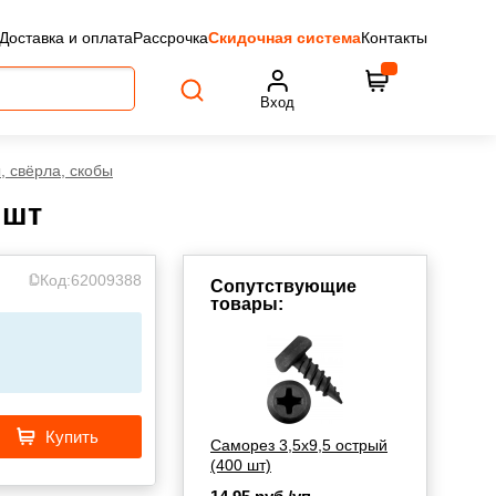
Доставка и оплата
Рассрочка
Скидочная система
Контакты
Вход
, свёрла, скобы
 шт
Код:
62009388
Сопутствующие
товары:
Купить
Саморез 3,5x9,5 острый
(400 шт)