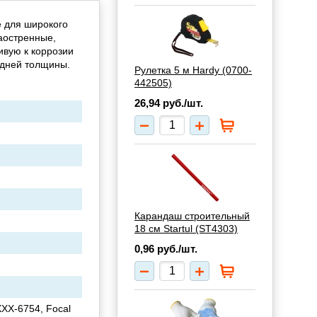
е для широкого
аостренные,
ивую к коррозии
едней толщины.
Рулетка 5 м Hardy (0700-
442505)
26,94
руб./шт.
Карандаш строительный
18 см Startul (ST4303)
0,96
руб./шт.
XXX-6754, Focal