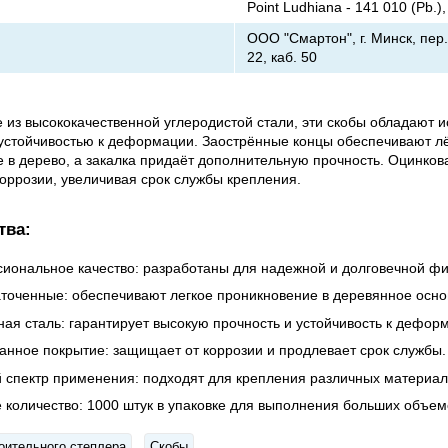
Point Ludhiana - 141 010 (Pb.),
ООО "Смартон", г. Минск, пер.
22, каб. 50
 из высококачественной углеродистой стали, эти скобы обладают 
устойчивостью к деформации. Заострённые концы обеспечивают л
 в дерево, а закалка придаёт дополнительную прочность. Оцинко
оррозии, увеличивая срок службы крепления.
тва:
иональное качество: разработаны для надежной и долговечной фи
аточенные: обеспечивают легкое проникновение в деревянное осно
ная сталь: гарантирует высокую прочность и устойчивость к дефор
анное покрытие: защищает от коррозии и продлевает срок службы.
 спектр применения: подходят для крепления различных материало
 количество: 1000 штук в упаковке для выполнения больших объем
оительного степлера
Скобы