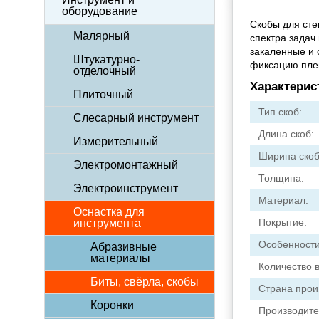
оборудование
Скобы для сте
Малярный
спектра задач
закаленные и 
Штукатурно-
фиксацию плен
отделочный
Характерис
Плиточный
Тип скоб:
Слесарный инструмент
Длина скоб:
Измерительный
Ширина скоб
Электромонтажный
Толщина:
Электроинструмент
Материал:
Оснастка для
Покрытие:
инструмента
Особенности
Абразивные
материалы
Количество в
Биты, свёрла, скобы
Страна прои
Коронки
Производите