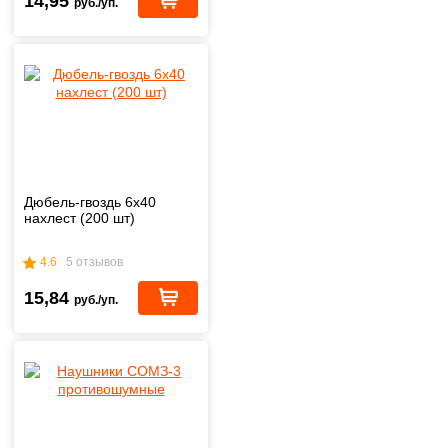
14,95
руб./уп.
Дюбель-гвоздь 6х40
нахлест (200 шт)
4.6
5 отзывов
15,84
руб./уп.