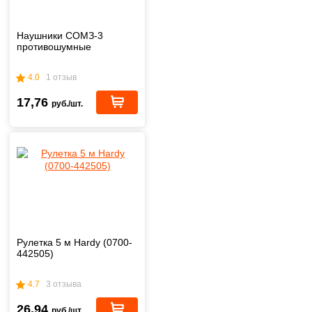
Наушники СОМЗ-3
противошумные
4.0
1 отзыв
17,76
руб./шт.
Рулетка 5 м Hardy (0700-
442505)
4.7
3 отзыва
26,94
руб./шт.