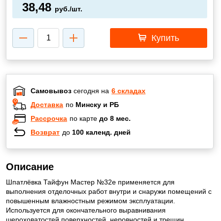
38,48
руб./шт.
Купить
Самовывоз
сегодня на
6 складах
Доставка
по
Минску и РБ
Рассрочка
по карте
до 8 мес.
Возврат
до
100 календ. дней
Описание
Шпатлёвка Тайфун Мастер №32е применяется для
выполнения отделочных работ внутри и снаружи помещений с
повышенным влажност­ным режимом эксплуатации.
Используется для окончательного вырав­ни­вания
шероховатостей поверхностей, неровностей и трещин