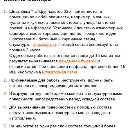
Шпатлёвка "Тайфун-мастер 32е" применяется в
помещениях любой влажности, например, в ванных,
туалетах и кухнях, а также со стороны улицы на стенах
лоджий и на фасадах. Устойчива к действию атмосферных
факторов, имеет хорошее сцепление. Поверхности для
шпатлевания - бетонные и кирпичные стены,
штукатурка,
гипсокартон
. Готовый состав используйте не
позднее 2 часов.
Отделочные работы выполняются слоем до 15 мм, затем
результат выравнивается
наждачной бумагой
и
окрашивается. При нанесении на фасад, при слое более 15
мм, необходима
штукатурная сетка
.
Применяемые для работы инстру­менты должны быть
выполнены из некорро­диру­ющих материалов.
В жаркую погоду необходимо смачи­вать оштукатуривамые
поверхности непосред­ственно перед укладкой состава.
Для выравнивания поверхностей с по­мо­щью состава
следует использовать штука­турные маяки заводского
изготовления.
Не наносите за один раз слой состава толщиной более