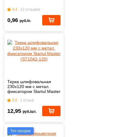
4.4
12 отзывов
0,96
руб./п.
Терка шлифовальная
230х120 мм с метал.
фиксатором Startul Master
(ST1042-120)
5.0
1 отзыв
12,95
руб./шт.
Топ продаж