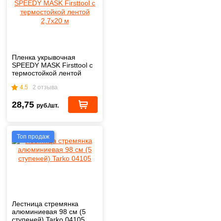
Пленка укрывочная
SPEEDY MASK Firsttool с
термостойкой лентой
2,7х20 м
4.5
2 отзыва
28,75
руб./шт.
Топ продаж
Лестница стремянка
алюминиевая 98 см (5
ступеней) Tarko 04105