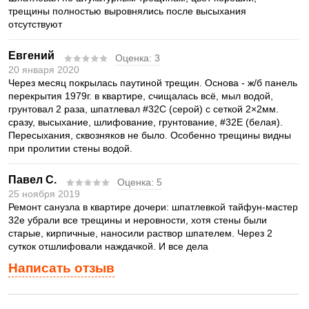
трещины полностью выровнялись после высыхания
отсутствуют
Евгений
Оценка:
3
20 января 2020
Через месяц покрылась паутиной трещин. Основа - ж/б панель
перекрытия 1979г. в квартире, счищалась всё, мыл водой,
грунтовал 2 раза, шпатлевал #32С (серой) с сеткой 2×2мм.
сразу, высыхание, шлифование, грунтование, #32Е (белая).
Пересыхания, сквозняков не было. Особенно трещины видны
при пролитии стены водой.
Павел С.
Оценка:
5
25 ноября 2019
Ремонт санузла в квартире дочери: шпатлевкой тайфун-мастер
32е убрали все трещины и неровности, хотя стены были
старые, кирпичные, наносили раствор шпателем. Через 2
суткок отшлифовали наждачкой. И все дела
Написать отзыв