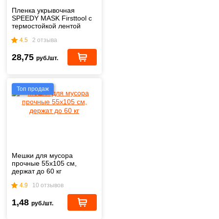
Пленка укрывочная
SPEEDY MASK Firsttool с
термостойкой лентой
2,7х20 м
4.5
2 отзыва
28,75
руб./шт.
Топ продаж
Мешки для мусора
прочные 55х105 см,
держат до 60 кг
4.9
10 отзывов
1,48
руб./шт.