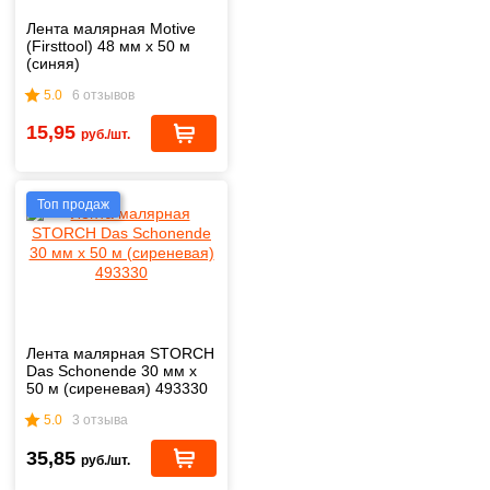
Лента малярная Motive
(Firsttool) 48 мм х 50 м
(синяя)
5.0
6 отзывов
15,95
руб./шт.
Топ продаж
Лента малярная STORCH
Das Schonende 30 мм х
50 м (сиреневая) 493330
5.0
3 отзыва
35,85
руб./шт.