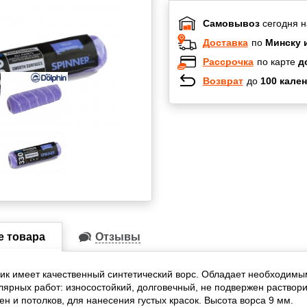
Самовывоз
сегодня н
Доставка
по
Минску 
Рассрочка
по карте
д
Возврат
до
100 кален
Халва
Черепах
Карта по
Карта F
е товара
Отзывы
к имеет качественный синтетический ворс. Обладает необходимы
ярных работ: износостойкий, долговечный, не подвержен раствор
ен и потолков, для нанесения густых красок. Высота ворса 9 мм.