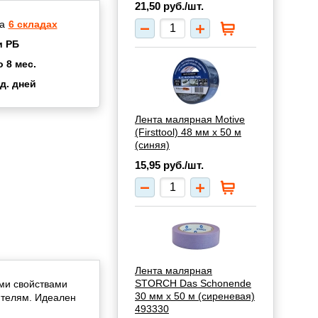
21,50
руб./шт.
а
6 складах
и РБ
о 8 мес.
д. дней
2 мес.
а
8 мес.
Лента малярная Motive
(Firsttool) 48 мм х 50 м
купок
2 мес.
(синяя)
UN
3 мес.
15,95
руб./шт.
Лента малярная
STORCH Das Schonende
ми свойствами
30 мм х 50 м (сиреневая)
ителям. Идеален
493330