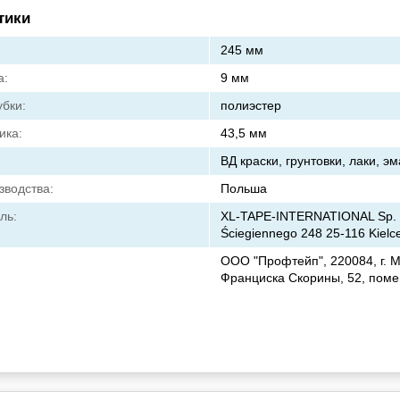
тики
245 мм
а:
9 мм
бки:
полиэстер
ика:
43,5 мм
ВД краски, грунтовки, лаки, э
зводства:
Польша
ль:
XL-TAPE-INTERNATIONAL Sp. z o
Ściegiennego 248 25-116 Kielce
ООО "Профтейп", 220084, г. М
Франциска Скорины, 52, пом