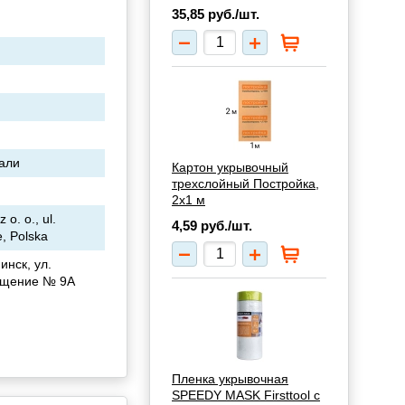
35,85
руб./шт.
мали
Картон укрывочный
трехслойный Постройка,
2х1 м
. o., ul.
4,59
руб./шт.
, Polska
инск, ул.
ещение № 9А
Пленка укрывочная
SPEEDY MASK Firsttool с