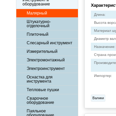
оборудование
Характерис
Малярный
Длина:
Штукатурно-
Высота ворс
отделочный
Материал шу
Плиточный
Диаметр вал
Слесарный инструмент
Назначение:
Измерительный
Страна прои
Электромонтажный
Производите
Электроинструмент
Импортер:
Оснастка для
инструмента
Тепловые пушки
Сварочное
Валики
оборудование
Паяльное
оборудование