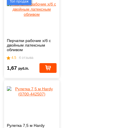
Топ продаж
Перчатки рабочие х/б с
двойным латексным
обливом
4.5
4 отзыва
1,67
руб./п.
Рулетка 7,5 м Hardy