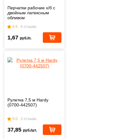
Перчатки рабочие х/б с
двойным латексным
обливом
4.5
4 отзыва
1,67
руб./п.
Рулетка 7,5 м Hardy
(0700-442507)
5.0
2 отзыва
37,85
руб./шт.