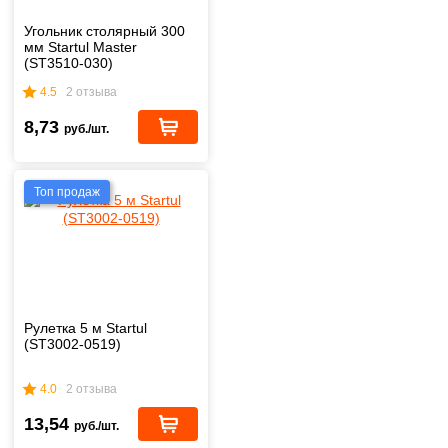
Угольник столярный 300
мм Startul Master
(ST3510-030)
4.5
2 отзыва
8,73
руб./шт.
Топ продаж
Рулетка 5 м Startul
(ST3002-0519)
4.0
2 отзыва
13,54
руб./шт.