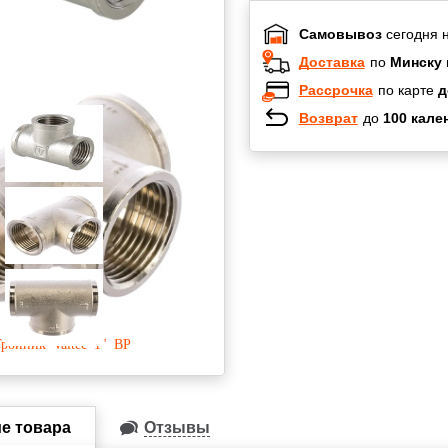
Самовывоз
сегодня 
Доставка
по
Минску 
Рассрочка
по карте
д
Возврат
до
100 кале
Халва
Черепах
Карта п
Карта F
е товара
Отзывы