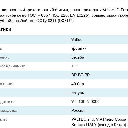
елированный трехсторонний фитинг, равнопроходной Valtec 1". Рез
ая трубная по ГОСТу 6357 (ISO 228, EN 10226), совместимая такж
рубной резьбой по ГОСТу 6211 (ISO R7).
стики
Valtec
:
тройник
ения:
резьба
исоединения:
1 "
ВР-ВР-ВР
вление:
40 бар
латунь
одителя:
VTr.130.N.0006
зводства:
Россия
ель:
VALTEC s.r.l, VIA Pietro Cossa,
Brescia ITALY (завод в Китае)