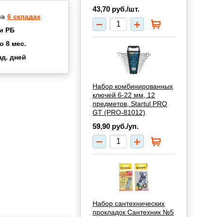
43,70
руб./шт.
на
6 складах
и РБ
о 8 мес.
нд. дней
2 мес.
а
8 мес.
Набор комбинированных
окупок
2 мес.
ключей 6-22 мм, 12
предметов, Startul PRO
UN
3 мес.
GT (PRO-81012)
59,90
руб./уп.
Набор сантехнических
прокладок Сантехник №5