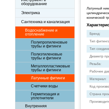
оборудование
Латунный ник
Электрика
цилиндрическ
конической т
Сантехника и канализация
Характери
Водоснабжение и
Бренд:
отопление
Тип фитинга
Полипропиленовые
трубы и фитинги
Тип соедин
Полиэтиленовые
Диаметр пр
трубы и фитинги
Резьба:
Металлопластиковые
трубы и фитинги
Рабочее да
Латунные фитинги
Материал:
Счетчики воды
Код произв
Герметизация и
Страна прои
уплотнители
Производит
Внутренняя