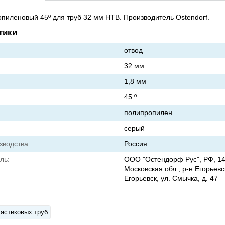
пиленовый 45º для труб 32 мм HTВ. Производитель Ostendorf.
тики
отвод
32 мм
1,8 мм
45 º
полипропилен
серый
зводства:
Россия
ль:
ООО "Остендорф Рус", РФ, 14
Московская обл., р-н Егорьевск
Егорьевск, ул. Смычка, д. 47
астиковых труб