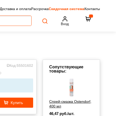
Доставка и оплата
Рассрочка
Скидочная система
Контакты
Вход
Код:
55501602
Сопутствующие
товары:
в
)
Спрей-смазка Ostendorf,
Купить
400 мл
46,47
руб./шт.