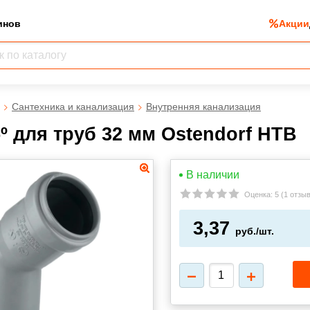
инов
Акции
Сантехника и канализация
Внутренняя канализация
º для труб 32 мм Ostendorf HTВ
В наличии
Оценка:
5
(
1 отзы
3,37
руб./шт.