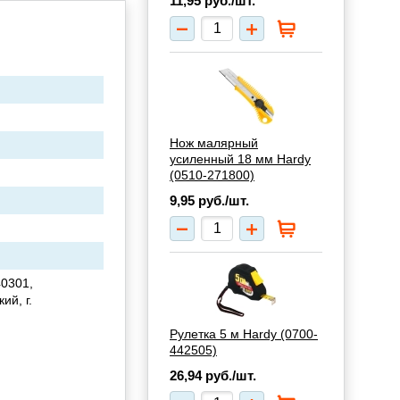
11,95
руб./шт.
Нож малярный
усиленный 18 мм Hardy
(0510-271800)
9,95
руб./шт.
0301,
ий, г.
Рулетка 5 м Hardy (0700-
442505)
26,94
руб./шт.