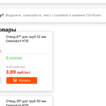
у?
Выделите, пожалуйста, текст с ошибкой и нажмите Ctrl+Enter
товары
Отвод 87º для труб 32 мм
Ostendorf HTВ
В наличии
4,33
руб./шт.
3,89
руб./шт.
Купить
Отвод 30º для труб 50 мм
Ostendorf HTВ