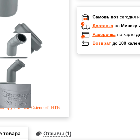
Самовывоз
сегодня н
Доставка
по
Минску 
Рассрочка
по карте
д
Возврат
до
100 кален
Халва
Черепах
Карта по
Карта F
е товара
Отзывы (1)