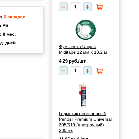
а
6 складах
и РБ
о 8 мес.
д. дней
Фум-лента Unipak
2 мес.
Miditape 12 мм х 13,2 м
а
8 мес.
4,29
руб./шт.
купок
2 мес.
UN
3 мес.
Герметик силиконовый
Penosil Premium Universal
305/319 (прозрачный)
280 мл