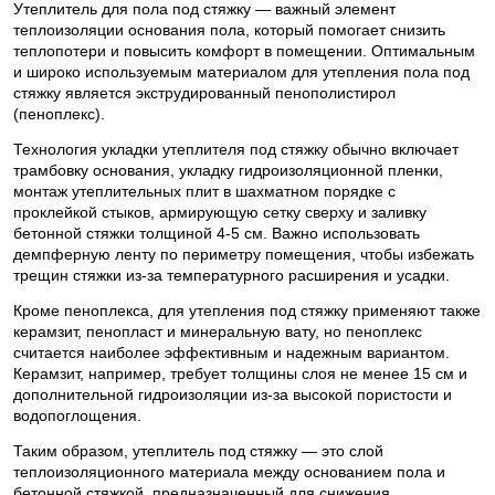
Утеплитель для пола под стяжку — важный элемент
теплоизоляции основания пола, который помогает снизить
теплопотери и повысить комфорт в помещении. Оптимальным
и широко используемым материалом для утепления пола под
стяжку является экструдированный пенополистирол
(пеноплекс).
Технология укладки утеплителя под стяжку обычно включает
трамбовку основания, укладку гидроизоляционной пленки,
монтаж утеплительных плит в шахматном порядке с
проклейкой стыков, армирующую сетку сверху и заливку
бетонной стяжки толщиной 4-5 см. Важно использовать
демпферную ленту по периметру помещения, чтобы избежать
трещин стяжки из-за температурного расширения и усадки.
Кроме пеноплекса, для утепления под стяжку применяют также
керамзит, пенопласт и минеральную вату, но пеноплекс
считается наиболее эффективным и надежным вариантом.
Керамзит, например, требует толщины слоя не менее 15 см и
дополнительной гидроизоляции из-за высокой пористости и
водопоглощения.
Таким образом, утеплитель под стяжку — это слой
теплоизоляционного материала между основанием пола и
бетонной стяжкой, предназначенный для снижения