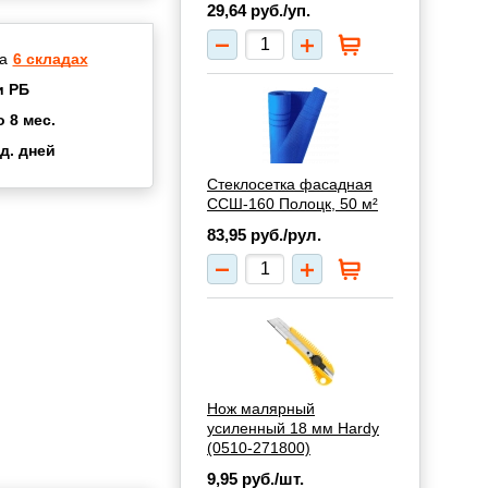
29,64
руб./уп.
а
6 складах
и РБ
о 8 мес.
д. дней
2 мес.
Стеклосетка фасадная
а
8 мес.
ССШ-160 Полоцк, 50 м²
купок
2 мес.
83,95
руб./рул.
UN
3 мес.
Нож малярный
усиленный 18 мм Hardy
(0510-271800)
9,95
руб./шт.