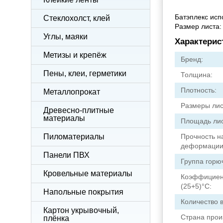
Батэплекс исп
Стеклохолст, клей
Размер листа: 
Углы, маяки
Характерис
Метизы и крепёж
Бренд:
Пены, клеи, герметики
Толщина:
Плотность:
Металлопрокат
Размеры лис
Древесно-плитные
материалы
Площадь лис
Пиломатериалы
Прочность н
деформации
Панели ПВХ
Группа горю
Кровельные материалы
Коэффициент
(25+5)°C:
Напольные покрытия
Количество в
Картон укрывочный,
Страна прои
плёнка