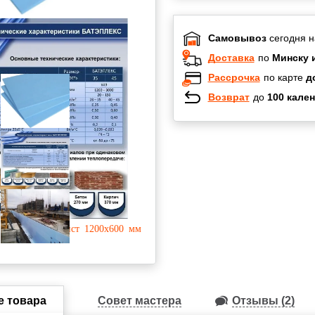
Самовывоз
сегодня н
Доставка
по
Минску 
Рассрочка
по карте
д
Возврат
до
100 кален
Халва
Черепах
Карта по
Карта F
е товара
Совет мастера
Отзывы (2)