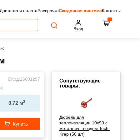
Доставка и оплата
Рассрочка
Скидочная система
Контакты
Вход
кс
мм
Код:
26001297
Сопутствующие
товары:
ва
)
2
0,72
м
Дюбель для
теплоизоляции 10х90 с
Купить
металлич. гвоздем Tech-
Krep (50 шт)