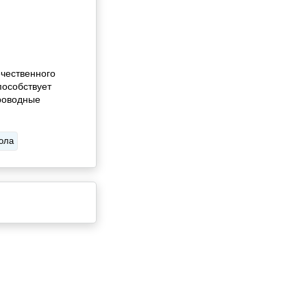
ечественного
пособствует
роводные
ола