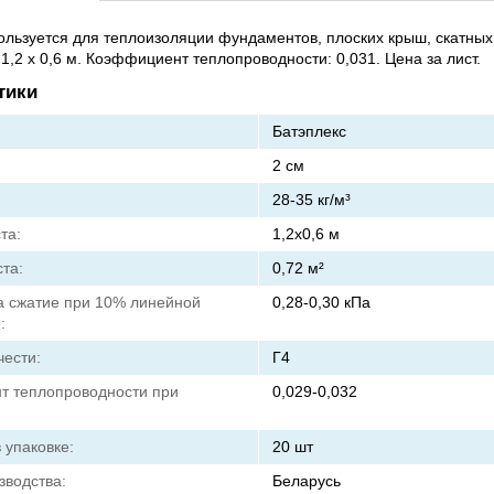
ользуется для теплоизоляции фундаментов, плоских крыш, скатных
1,2 х 0,6 м. Коэффициент теплопроводности: 0,031. Цена за лист.
тики
Батэплекс
2 см
28-35 кг/м³
та:
1,2х0,6 м
та:
0,72 м²
а сжатие при 10% линейной
0,28-0,30 кПа
:
чести:
Г4
 теплопроводности при
0,029-0,032
 упаковке:
20 шт
зводства:
Беларусь