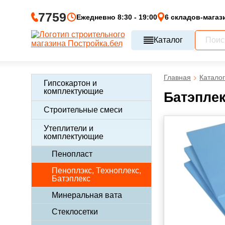
7759
Ежедневно 8:30 - 19:00
6 складов-магаз
Каталог
Главная
Каталог
Гипсокартон и
комплектующие
Батэплек
Строительные смеси
Утеплители и
комплектующие
Пенопласт
Пеноплэкс, Техноплекс,
Батэплекс
Минеральная вата
Стеклосетки