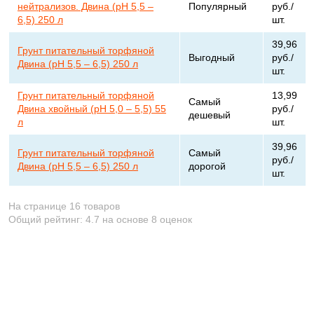
нейтрализов. Двина (pH 5,5 –
Популярный
руб./
6,5) 250 л
шт.
39,96
Грунт питательный торфяной
Выгодный
руб./
Двина (pH 5,5 – 6,5) 250 л
шт.
Грунт питательный торфяной
13,99
Самый
Двина хвойный (pH 5,0 – 5,5) 55
руб./
дешевый
л
шт.
39,96
Грунт питательный торфяной
Самый
руб./
Двина (pH 5,5 – 6,5) 250 л
дорогой
шт.
На странице 16 товаров
Общий рейтинг:
4.7
на основе
8
оценок