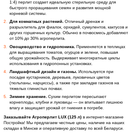
1:4) перлит создает идеальную стерильную среду для
быстрого проращивания семян и развития мощной
корневой системы.
Для комнатных растений.
Отличный дренаж и
разрыхлитель для фиалок, орхидей, суккулентов, кактусов и
других горшечных культур. Обычно в почвосмесь добавляют
от 10% до 30% агроперлита.
Овощеводство и гидропоника.
Применяется в теплицах
для выращивания томатов, огурцов и зелени, повышая
общую урожайность. Выдерживает многократные циклы
использования в гидропонных установках.
Ландшафтный дизайн и газоны.
Используется при
посадке кустарников, деревьев, луковичных цветов
(тюльпаны, нарциссы), а также при закладке газонов на
тяжелых глинистых почвах.
Зимнее хранение.
Сухим перлитом пересыпают
корнеплоды, клубни и луковицы — он впитывает лишнюю
влагу и защищает урожай от гниения в погребе.
Заказывайте Агроперлит LUX (125 л)
в интернет-магазине
Постройка! Мы предлагаем честные цены, наличие на наших
складах в Минске и оперативную доставку по всей Беларуси.