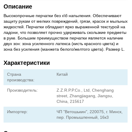
Описание
Высокопрочные перчатки без х\б напыления. Обеспечивают
защиту рукам от мелких повреждений, грязи, красок и мыльных
жидкостей. Перчатки обладают ярко выраженной текстурой на
ладони, что позволяет прочно удерживать скользкие предметы
в руке. Большим преимуществом перчатки является наличие
двух зон: зона усиленного латекса (кисть красного цвета) и
зона без усиления (манжета белого/желтого цвета). Размер L.
Характеристики
Страна
Китай
производства:
Производитель:
Z.Z.R.P.P.Co., Ltd, Chenghang
street, Zhangjiagang, Jiangsu,
China, 215617
Импортер:
ЧП "Ветошькин", 220075, г. Минск,
пер. Промышленный, 16к3