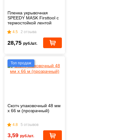
Пленка укрывочная
SPEEDY MASK Firsttool с
термостойкой лентой
2,7х20 м
4.5
2 отзыва
28,75
руб./шт.
Топ продаж
Скотч упаковочный 48 мм
х 66 м (прозрачный)
4.8
5 отзывов
3,59
руб./шт.