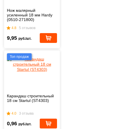
Нож малярный
усиленный 18 мм Hardy
(0510-271800)
4.8
5 отзывов
9,95
руб./шт.
Топ продаж
Карандаш строительный
18 см Startul (ST4303)
4.0
3 отзыва
0,96
руб./шт.