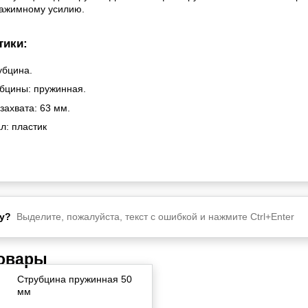
зажимному усилию.
тики:
убцина.
убцины: пружинная.
захвата: 63 мм.
л: пластик
у?
Выделите, пожалуйста, текст с ошибкой и нажмите Ctrl+Enter
товары
Струбцина пружинная 50
мм