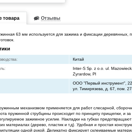
е товара
Отзывы
жинная 63 мм используется для зажима и фиксации деревянных, 
готовок.
тики
зводства:
Китай
ль:
Inter-S Sp. z o.o. ul. Mazowiec
Zyrardow, Pl
ООО "Первый инструмент", 220
ул. Тимирязева, д. 67, пом. 27
ружинным механизмом применяется для работ слесарной, сборочн
ота пружинной струбцины происходит по принципу прищепки, и за
егулируемое зажимное усилие. Накладки на губках предотвращают
их материалах (дерево, пластик и т.д). Удобная и простая констру
ипуляции одной рукой. Деликатно фиксирует склеиваемые матери