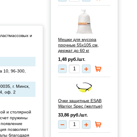
пластмассовых и
Мешки для мусора
прочные 55х105 см,
держат до 60 кг
1,48
руб./шт.
ka 10, 96-300,
035, г. Минск,
4, оф. 2
Очки защитные ESAB
Warrior Spec (желтые)
ой и столярной
33,86
руб./шт.
 счет пружины
 появление
кция позволяет
алы благодаря