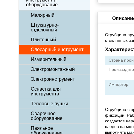
оборудование
Малярный
Описани
Штукатурно-
отделочный
Струбцина пру
Плиточный
стеклянных за
Характерис
Слесарный инструмент
Измерительный
Страна прои
Электромонтажный
Производите
Электроинструмент
Импортер:
Оснастка для
инструмента
Тепловые пушки
Струбцина с п
Сварочное
фиксации. Раб
оборудование
создается нер
следов на мягк
Паяльное
выполнять ман
оборудование