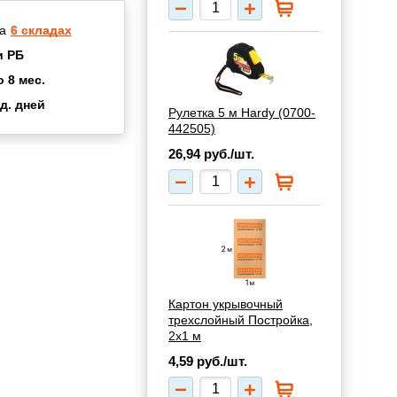
а
6 складах
и РБ
о 8 мес.
д. дней
Рулетка 5 м Hardy (0700-
2 мес.
442505)
а
8 мес.
26,94
руб./шт.
купок
2 мес.
UN
3 мес.
Картон укрывочный
трехслойный Постройка,
2х1 м
4,59
руб./шт.