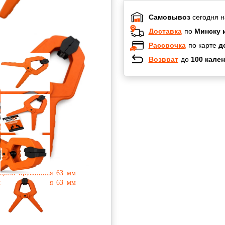
Самовывоз
сегодня н
Доставка
по
Минску 
Рассрочка
по карте
д
Возврат
до
100 кален
Халва
Черепах
Карта по
Карта F