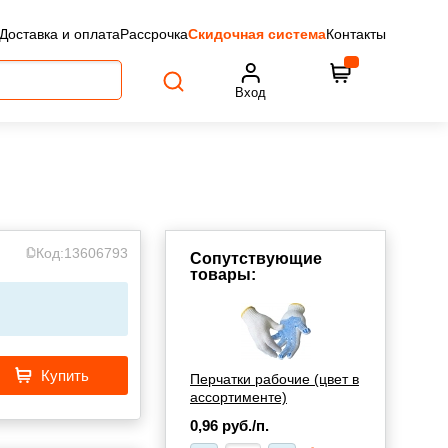
Доставка и оплата
Рассрочка
Скидочная система
Контакты
Вход
Код:
13606793
Сопутствующие
товары:
Купить
Перчатки рабочие (цвет в
ассортименте)
0,96
руб./п.