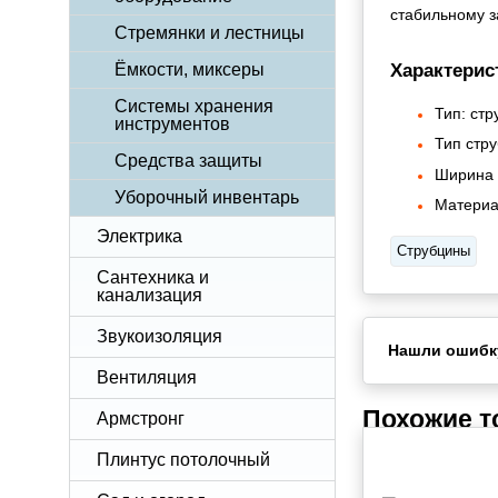
стабильному 
Стремянки и лестницы
Характерис
Ёмкости, миксеры
Системы хранения
Тип: стр
инструментов
Тип стр
Средства защиты
Ширина 
Уборочный инвентарь
Материа
Электрика
Струбцины
Сантехника и
канализация
Звукоизоляция
Нашли ошибк
Вентиляция
Похожие 
Армстронг
Плинтус потолочный