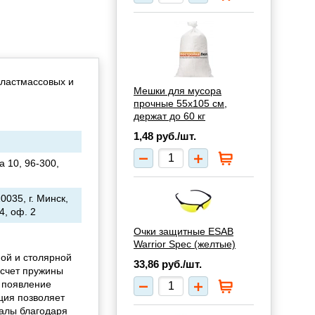
пластмассовых и
Мешки для мусора
прочные 55х105 см,
держат до 60 кг
1,48
руб./шт.
ka 10, 96-300,
035, г. Минск,
4, оф. 2
Очки защитные ESAB
Warrior Spec (желтые)
ой и столярной
33,86
руб./шт.
 счет пружины
 появление
кция позволяет
алы благодаря