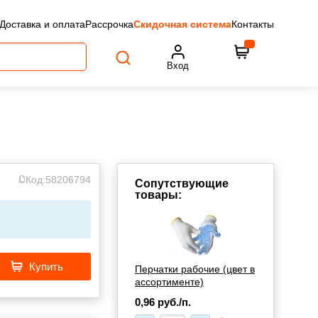
Доставка и оплата
Рассрочка
Скидочная система
Контакты
Вход
Код:
58206794
Сопутствующие
товары:
Купить
Перчатки рабочие (цвет в
ассортименте)
0,96
руб./п.