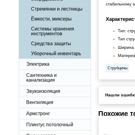
стабильному 
Стремянки и лестницы
Характерис
Ёмкости, миксеры
Системы хранения
Тип: стр
инструментов
Тип стр
Средства защиты
Ширина 
Уборочный инвентарь
Материа
Электрика
Струбцины
Сантехника и
канализация
Звукоизоляция
Нашли ошибк
Вентиляция
Похожие 
Армстронг
Плинтус потолочный