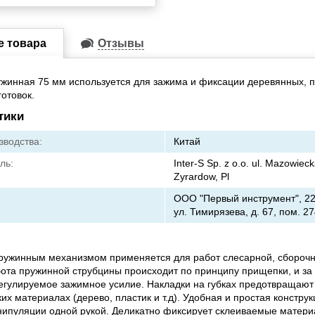
е товара
Отзывы
жинная 75 мм используется для зажима и фиксации деревянных, 
готовок.
тики
зводства:
Китай
ль:
Inter-S Sp. z o.o. ul. Mazowiec
Zyrardow, Pl
ООО "Первый инструмент", 220
ул. Тимирязева, д. 67, пом. 27
ружинным механизмом применяется для работ слесарной, сборочн
ота пружинной струбцины происходит по принципу прищепки, и за
егулируемое зажимное усилие. Накладки на губках предотвращают
их материалах (дерево, пластик и т.д). Удобная и простая констру
ипуляции одной рукой. Деликатно фиксирует склеиваемые матери