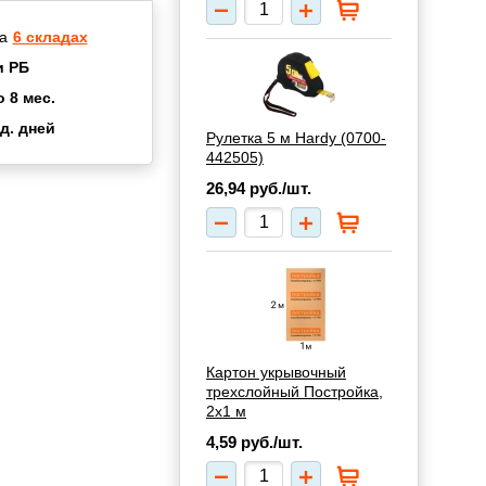
а
6 складах
и РБ
о 8 мес.
д. дней
Рулетка 5 м Hardy (0700-
2 мес.
442505)
а
8 мес.
26,94
руб./шт.
купок
2 мес.
UN
3 мес.
Картон укрывочный
трехслойный Постройка,
2х1 м
4,59
руб./шт.