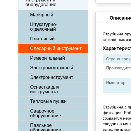
оборудование
Малярный
Описани
Штукатурно-
отделочный
Струбцина пру
Плиточный
стеклянных за
Характерис
Слесарный инструмент
Измерительный
Страна прои
Электромонтажный
Производите
Электроинструмент
Импортер:
Оснастка для
инструмента
Тепловые пушки
Струбцина с п
Сварочное
фиксации. Раб
оборудование
создается нер
следов на мягк
Паяльное
выполнять ман
оборудование