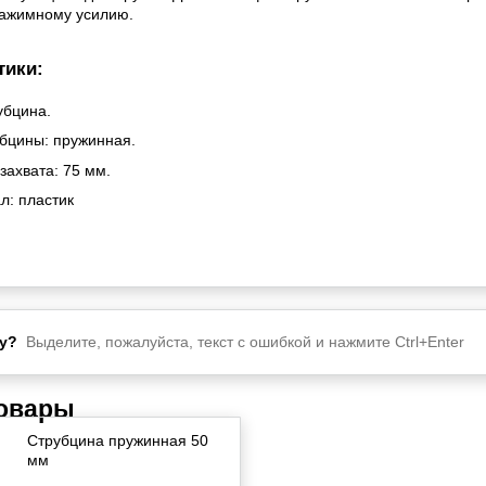
зажимному усилию.
тики:
убцина.
убцины: пружинная.
захвата: 75 мм.
л: пластик
у?
Выделите, пожалуйста, текст с ошибкой и нажмите Ctrl+Enter
товары
Струбцина пружинная 50
мм