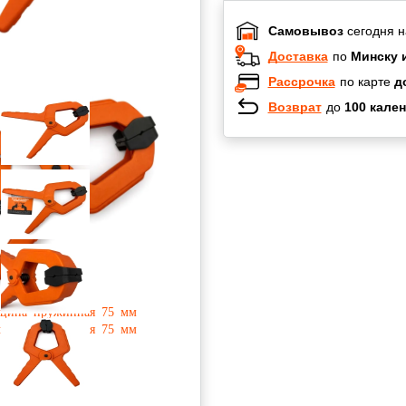
Самовывоз
сегодня н
Доставка
по
Минску 
Рассрочка
по карте
д
Возврат
до
100 кален
Халва
Черепах
Карта по
Карта F