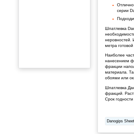
Отлично
серии D
Подходи
Шпатлевка Dan
необходимость
неровностей. 
метра готовой
Наиболее част
нанесением ф
фракции напол
материала. Та
обоями или ок
Шпатлевка Дан
фракций. Раст
Срок годности
Danogips Sheet