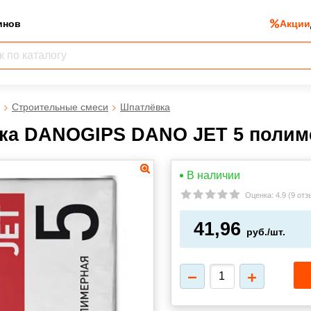
инов
Акции
Строительные смеси
Шпатлёвка
ка DANOGIPS DANO JET 5 полиме
В наличии
Оценка:
4.9
(
9 отз
41,96
руб./шт.