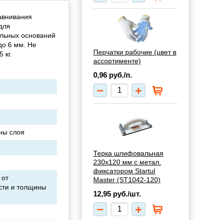
авнивания
для
альных оснований
до 6 мм. Не
Перчатки рабочие (цвет в
 кг.
ассортименте)
0,96
руб./п.
ины слоя
Терка шлифовальная
230х120 мм с метал.
фиксатором Startul
 от
Master (ST1042-120)
сти и толщины
12,95
руб./шт.