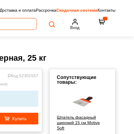
Доставка и оплата
Рассрочка
Скидочная система
Контакты
Вход
рная, 25 кг
Код:
52301557
Сопутствующие
товары:
ывов
)
Шпатель фасадный
Купить
широкий 15 см Motive
Soft