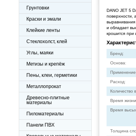
Грунтовки
DANO JET 5 Da
поверхности, 
Краски и эмали
выравнивания 
и обладает вы
Клейкие ленты
крошится при 
Стеклохолст, клей
Характерис
Углы, маяки
Бренд:
Основа:
Метизы и крепёж
Применение
Пены, клеи, герметики
Расход:
Металлопрокат
Количество 
Древесно-плитные
Время жизни
материалы
Время высых
Пиломатериалы
Панели ПВХ
Толщина сло