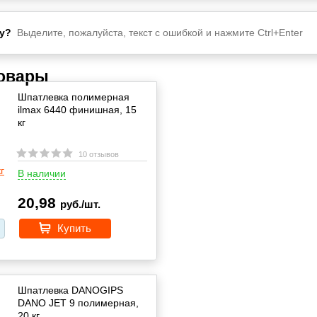
у?
Выделите, пожалуйста, текст с ошибкой и нажмите Ctrl+Enter
товары
Шпатлевка полимерная
ilmax 6440 финишная, 15
кг
10 отзывов
В наличии
20,98
руб./шт.
Купить
Шпатлевка DANOGIPS
DANO JET 9 полимерная,
20 кг