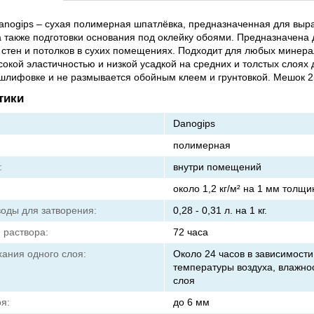
nogips – сухая полимерная шпатлёвка, предназначенная для выр
а также подготовки основания под оклейку обоями. Предназначена 
стен и потолков в сухих помещениях. Подходит для любых минер
сокой эластичностью и низкой усадкой на средних и толстых слоях 
шлифовке и не размывается обойным клеем и грунтовкой. Мешок 25
тики
Danogips
полимерная
:
внутри помещений
около 1,2 кг/м² на 1 мм толщ
воды для затворения:
0,28 - 0,31 л. на 1 кг.
 раствора:
72 часа
ания одного слоя:
Около 24 часов в зависимости
температуры воздуха, влажно
слоя
я:
до 6 мм