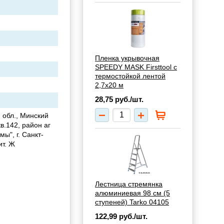
Пленка укрывочная
SPEEDY MASK Firsttool с
термостойкой лентой
2,7х20 м
28,75
руб./шт.
 обл., Минский
кв.142, район аг
ы", г. Санкт-
ит. Ж
Лестница стремянка
алюминиевая 98 см (5
ступеней) Tarko 04105
122,99
руб./шт.