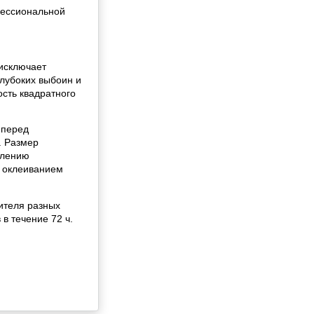
фессиональной
исключает
лубоких выбоин и
ость квадратного
 перед
. Размер
елению
д оклеиванием
ителя разных
в течение 72 ч.