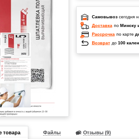
Самовывоз
сегодня н
Доставка
по
Минску 
Рассрочка
по карте
д
Возврат
до
100 кален
Халва
Черепах
Карта по
Карта F
е товара
Файлы
Отзывы (9)