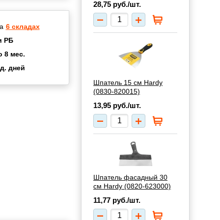
28,75
руб./шт.
а
6 складах
и РБ
о 8 мес.
д. дней
2 мес.
Шпатель 15 см Hardy
а
8 мес.
(0830-820015)
купок
2 мес.
13,95
руб./шт.
UN
3 мес.
Шпатель фасадный 30
см Hardy (0820-623000)
11,77
руб./шт.