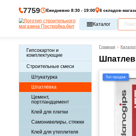
7759
Ежедневно 8:30 - 19:00
6 складов-магаз
Каталог
Главная
Каталог
Гипсокартон и
комплектующие
Шпатлев
Строительные смеси
Штукатурка
Топ продаж
Шпатлёвка
Цемент,
портландцемент
Клей для плитки
Самонивелиры, стяжки
Клей для утеплителя