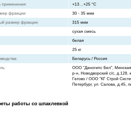
 применения:
+13…+25 °C
мер фракции:
30 - 35 мкм
ый размер фракции:
315 мкм
сухая смесь
белая
25 кг
зводства:
Беларусь / Россия
ль:
ООО "Даногипс Бел", Минская
р-н, Новодворский с/с, д.128, 
Гатово / ООО "КГ Строй Систем
Петербург, ул. Салова, д.45, л
реты работы со шпаклевкой