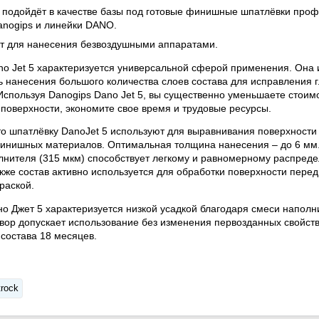
 подойдёт в качестве базы под готовые финишные шпатлёвки про
anogips и линейки DANO.
т для нанесения безвоздушными аппаратами.
o Jet 5 характеризуется универсальной сферой применения. Она 
 нанесения большого количества слоев состава для исправления г
Используя Danogips Dano Jet 5, вы существенно уменьшаете стоим
 поверхности, экономите свое время и трудовые ресурсы.
о шпатлёвку DanoJet 5 используют для выравнивания поверхности
инишных материалов. Оптимальная толщина нанесения – до 6 мм
нителя (315 мкм) способствует легкому и равномерному распред
кже состав активно используется для обработки поверхности пере
раской.
о Джет 5 характеризуется низкой усадкой благодаря смеси наполн
вор допускает использование без изменения первозданных свойств 
 состава 18 месяцев.
rock