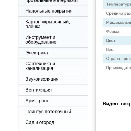
Кровельные материалы
Температура
Напольные покрытия
Средний раз
Картон укрывочный,
Максимальн
плёнка
Форма:
Инструмент и
Цвет:
оборудование
Вес:
Электрика
Страна прои
Сантехника и
Производите
канализация
Звукоизоляция
Вентиляция
Армстронг
Видео: сек
Плинтус потолочный
Сад и огород