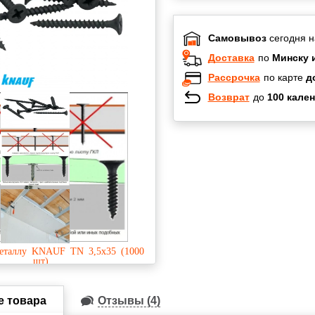
Самовывоз
сегодня н
Доставка
по
Минску 
Рассрочка
по карте
д
Возврат
до
100 кален
Халва
Черепах
Карта по
Карта F
е товара
Отзывы (4)