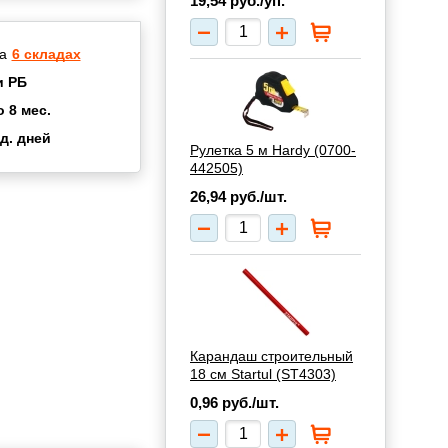
19,54
руб./уп.
а
6 складах
и РБ
о 8 мес.
д. дней
Рулетка 5 м Hardy (0700-
2 мес.
442505)
а
8 мес.
26,94
руб./шт.
купок
2 мес.
UN
3 мес.
Карандаш строительный
18 см Startul (ST4303)
0,96
руб./шт.