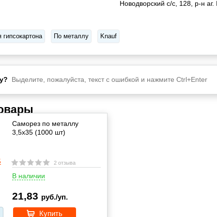
Новодворский с/с, 128, р-н аг.
 гипсокартона
По металлу
Knauf
у?
Выделите, пожалуйста, текст с ошибкой и нажмите Ctrl+Enter
товары
Саморез по металлу
3,5x35 (1000 шт)
2 отзыва
В наличии
21,83
руб./уп.
Купить