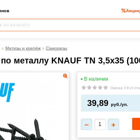
инов
Акции
Метизы и крепёж
Саморезы
по металлу KNAUF TN 3,5x35 (10
В наличии
Оценка:
4.8
(
4 отз
39,89
руб./уп.