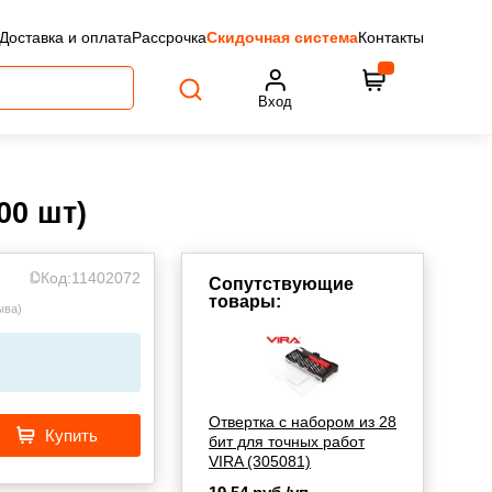
Доставка и оплата
Рассрочка
Скидочная система
Контакты
Вход
00 шт)
Код:
11402072
Сопутствующие
товары:
ыва
)
Отвертка с набором из 28
Купить
бит для точных работ
VIRA (305081)