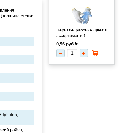
епления
 (толщина стенки
Перчатки рабочие (цвет в
ассортименте)
0,96
руб./п.
6 Iphofen,
ский район,