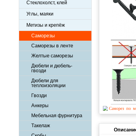
Стеклохолст, клей
Углы, маяки
Метизы и крепёж
Саморезы
Саморезы в ленте
Желтые саморезы
Дюбели и дюбель-
гвозди
Дюбели для
теплоизоляции
Гвозди
Анкеры
Мебельная фурнитура
Такелаж
Описани
Скобы