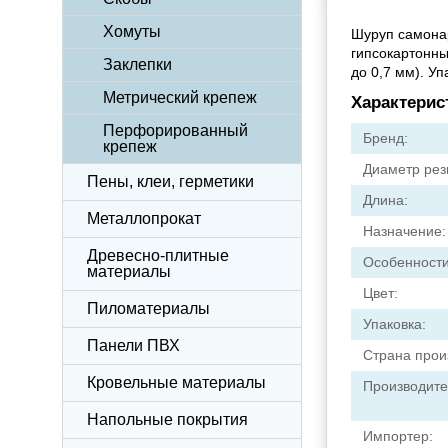
Хомуты
Шуруп самонар
гипсокартонны
Заклепки
до 0,7 мм). Уп
Метрический крепеж
Характерис
Перфорированный
Бренд:
крепеж
Диаметр рез
Пены, клеи, герметики
Длина:
Металлопрокат
Назначение:
Древесно-плитные
Особенности
материалы
Цвет:
Пиломатериалы
Упаковка:
Панели ПВХ
Страна прои
Кровельные материалы
Производите
Напольные покрытия
Импортер: