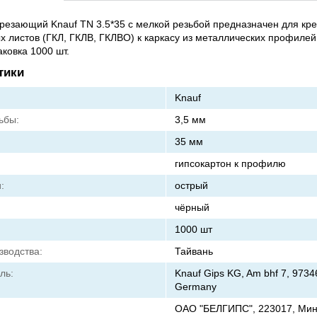
езающий Knauf TN 3.5*35 с мелкой резьбой предназначен для кр
х листов (ГКЛ, ГКЛВ, ГКЛВО) к каркасу из металлических профилей
аковка 1000 шт.
тики
Knauf
ьбы:
3,5 мм
35 мм
гипсокартон к профилю
:
острый
чёрный
1000 шт
зводства:
Тайвань
ль:
Knauf Gips KG, Am bhf 7, 9734
Germany
ОАО "БЕЛГИПС", 223017, Мин