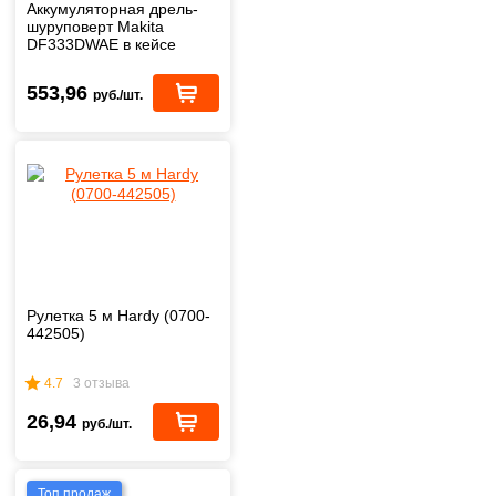
Аккумуляторная дрель-
шуруповерт Makita
DF333DWAE в кейсе
553,96
руб./шт.
Рулетка 5 м Hardy (0700-
442505)
4.7
3 отзыва
26,94
руб./шт.
Топ продаж