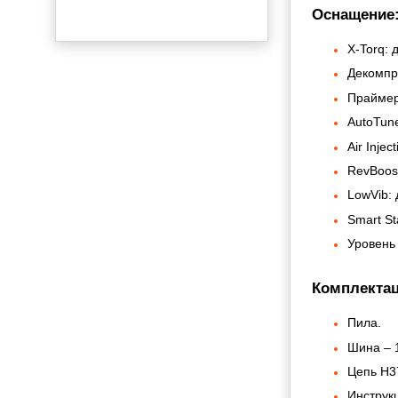
Оснащение
X-Torq: 
Декомпр
Праймер
AutoTune
Air Inject
RevBoos
LowVib: 
Smart Sta
Уровень 
Комплектац
Пила.
Шина – 1
Цепь H37
Инструк