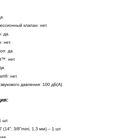
:
да.
ессионный клапан: нет.
: да.
: нет.
ion: да.
t™: нет.
да.
rt®: нет.
звукового давления: 100 дБ(А).
ия:
 шт.
 (14"; 3/8"mini, 1,3 мм) – 1 шт.
ция.