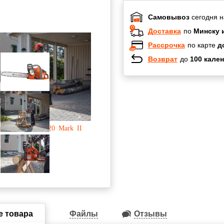
Самовывоз
сегодня н
Доставка
по
Минску 
Рассрочка
по карте
д
Возврат
до
100 кален
Халва
Черепах
Карта по
Карта F
е товара
Файлы
Отзывы