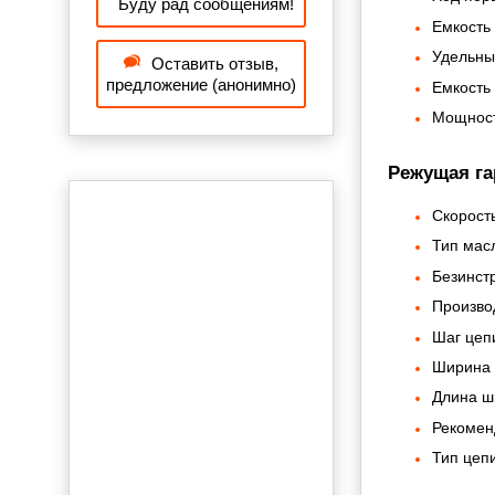
Буду рад сообщениям!
Емкость 
Удельный
Оставить отзыв,
предложение (анонимно)
Емкость 
Мощность
Режущая га
Скорость
Тип мас
Безинст
Произво
Шаг цепи
Ширина 
Длина ш
Рекомен
Тип цепи