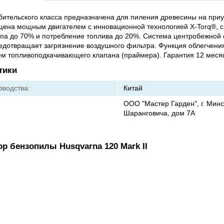
ительского класса предназначена для пиления древесины на при
ащена мощным двигателем с инновационной технологией X-Torq®,
па до 70% и потребление топлива до 20%. Система центробежной 
 предотвращает загрязнение воздушного фильтра. Функция облегчения
м топливоподкачивающего клапана (праймера). Гарантия 12 меся
тики
зводства:
Китай
ООО "Мастер Гарден", г. Минск
Шаранговича, дом 7А
ор бензопилы Husqvarna 120 Mark II