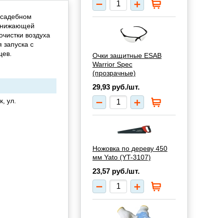
усадебном
 снижающей
очистки воздуха
 запуска с
цев.
Очки защитные ESAB
Warrior Spec
(прозрачные)
29,93
руб./шт.
, ул.
Ножовка по дереву 450
мм Yato (YT-3107)
23,57
руб./шт.