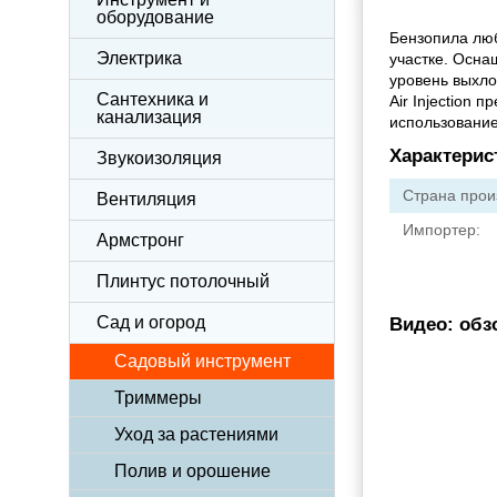
оборудование
Бензопила люб
Электрика
участке. Осн
уровень выхло
Сантехника и
Air Injection
канализация
использование
Характерис
Звукоизоляция
Страна прои
Вентиляция
Импортер:
Армстронг
Плинтус потолочный
Сад и огород
Видео: обз
Садовый инструмент
Триммеры
Уход за растениями
Полив и орошение