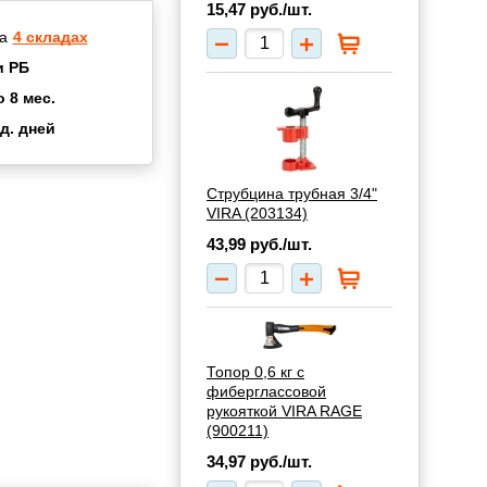
15,47
руб./шт.
а
4 складах
и РБ
о 8 мес.
д. дней
2 мес.
а
8 мес.
Струбцина трубная 3/4"
купок
2 мес.
VIRA (203134)
UN
3 мес.
43,99
руб./шт.
Топор 0,6 кг с
фиберглассовой
рукояткой VIRA RAGE
(900211)
34,97
руб./шт.