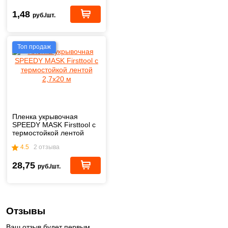
1,48
руб./шт.
Топ продаж
Пленка укрывочная
SPEEDY MASK Firsttool с
термостойкой лентой
2,7х20 м
4.5
2 отзыва
28,75
руб./шт.
Отзывы
Ваш отзыв будет первым