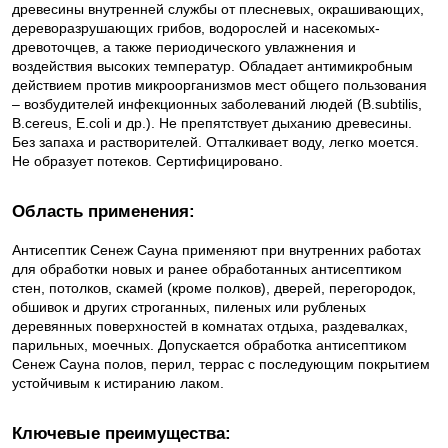
древесины внутренней службы от плесневых, окрашивающих,
дереворазрушающих грибов, водорослей и насекомых-
древоточцев, а также периодического увлажнения и
воздействия высоких температур. Обладает антимикробным
действием против микроорганизмов мест общего пользования
– возбудителей инфекционных заболеваний людей (B.subtilis,
B.cereus, E.coli и др.). Не препятствует дыханию древесины.
Без запаха и растворителей. Отталкивает воду, легко моется.
Не образует потеков. Сертифицировано.
Область применения:
Антисептик Сенеж Сауна применяют при внутренних работах
для обработки новых и ранее обработанных антисептиком
стен, потолков, скамей (кроме полков), дверей, перегородок,
обшивок и других строганных, пиленых или рубленых
деревянных поверхностей в комнатах отдыха, раздевалках,
парильных, моечных. Допускается обработка антисептиком
Сенеж Сауна полов, перил, террас с последующим покрытием
устойчивым к истиранию лаком.
Ключевые преимущества: