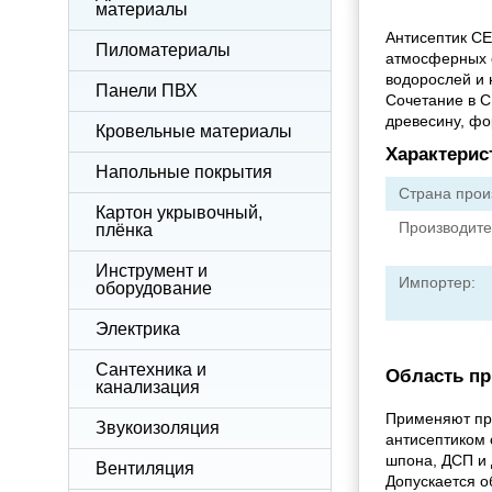
материалы
Антисептик С
Пиломатериалы
атмосферных 
водорослей и 
Панели ПВХ
Сочетание в С
древесину, ф
Кровельные материалы
Характерис
Напольные покрытия
Страна прои
Картон укрывочный,
Производите
плёнка
Инструмент и
Импортер:
оборудование
Электрика
Сантехника и
Область пр
канализация
Применяют при
Звукоизоляция
антисептиком 
шпона, ДСП и 
Вентиляция
Допускается о