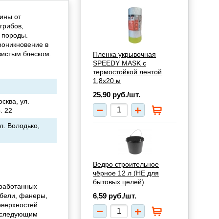
ины от
грибов,
 породы.
роникновение в
вистым блеском.
Пленка укрывочная
SPEEDY MASK с
термостойкой лентой
1,8х20 м
25,90
руб./шт.
сква, ул.
. 22
л. Володько,
Ведро строительное
чёрное 12 л (НЕ для
бытовых целей)
бработанных
ебели, фанеры,
6,59
руб./шт.
оверхностей.
последующим