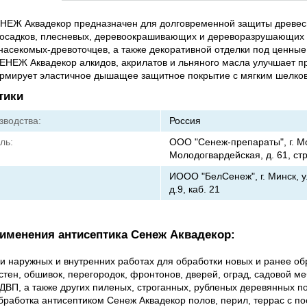
ЕНЕЖ Аквадекор предназначен для долговременной защиты древес
осадков, плесневых, деревоокрашивающих и дереворазрушающих 
насекомых-древоточцев, а также декоративной отделки под ценные
ЕНЕЖ Аквадекор алкидов, акрилатов и льняного масла улучшает п
ормирует эластичное дышащее защитное покрытие с мягким шелко
тики
зводства:
Россия
ль:
ООО "Сенеж-препараты", г. Мо
Молодогвардейская, д. 61, стр
ИООО "БелСенеж", г. Минск, у
д.9, каб. 21
именения антисептика Сенеж Аквадекор:
 наружных и внутренних работах для обработки новых и ранее о
стен, обшивок, перегородок, фронтонов, дверей, оград, садовой м
ДВП, а также других пиленых, строганных, рубленых деревянных п
бработка антисептиком Сенеж Аквадекор полов, перил, террас с 