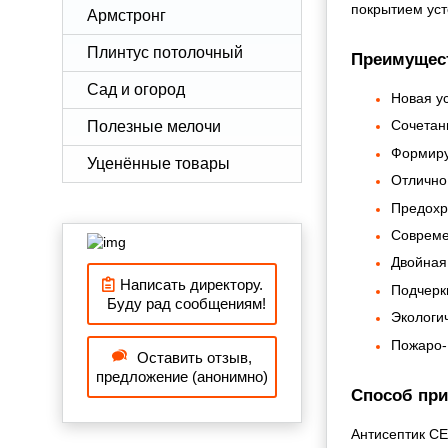
покрытием уст
Армстронг
Плинтус потолочный
Преимущес
Сад и огород
Новая у
Сочетан
Полезные мелочи
Формиру
Уценённые товары
Отлично
Предохр
Совреме
Двойная 
Написать директору.
Подчерки
Буду рад сообщениям!
Экологи
Пожаро-
Оставить отзыв,
предложение (анонимно)
Способ при
Антисептик С