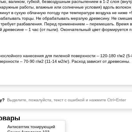
тью, валиком, губкой, безвоздушным распылением в 1-2 слоя (внут
(наружные работы, влажные или солнечные условия) вдоль волокон
минут в сухую облачную погоду при температуре воздуха не ниже 
абатывать торцы. Не обрабатывать мерзлую древесину. Не смешив
 требует разбавления. Перед применением – перемешать. Время 
й древесине – 1 час (от пыли). Окончательный цвет формируется 
нослойного нанесения для пиленой поверхности – 120-180 г/м2 (5-8
ерхности – 70-90 г/м2 (11-14 м2/кг). Расход зависит от древесины.
у?
Выделите, пожалуйста, текст с ошибкой и нажмите Ctrl+Enter
товары
Антисептик тонирующий
Сенеж Аквадекор 103