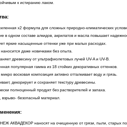
ойчивым к истиранию лаком.
тва:
силенная х2 формула для сложных природно-климатических услови
ие в одном составе алкидов, акрилатов и масла повышает надежно
ет яркие насыщенные оттенки уже при малых расходах.
 наносится даже новичками без опыта.
аняет древесину от ультрафиолетовых лучей UV-A и UV-B.
нная популярная гамма из 18 стойких декоративных оттенков.
микро восковая композиция активно отталкивает воду и грязь.
вает, декорирует и сохраняет текстуру древесины.
чески полноценный продукт без растворителей и запаха.
, взрыво- безопасный материал.
менения:
ЕНЕЖ АКВАДЕКОР наносят на очищенную от грязи, пыли, старых п