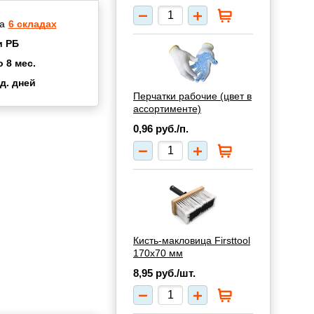
а
6 складах
и РБ
о 8 мес.
д. дней
2 мес.
Перчатки рабочие (цвет в
ассортименте)
а
8 мес.
0,96
руб./п.
купок
2 мес.
UN
3 мес.
Кисть-макловица Firsttool
170х70 мм
8,95
руб./шт.