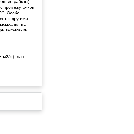
ренние работы)
 с промежуточной
+5С. Особо
ать с другими
высыхания на
при высыхании.
 м2/кг), для