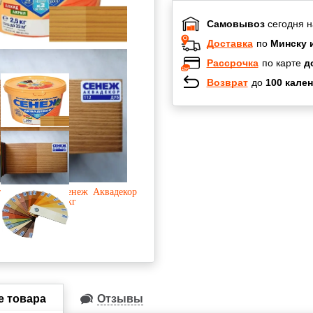
Самовывоз
сегодня н
Доставка
по
Минску 
Рассрочка
по карте
д
Возврат
до
100 кален
Халва
Черепах
Карта по
Карта F
е товара
Отзывы