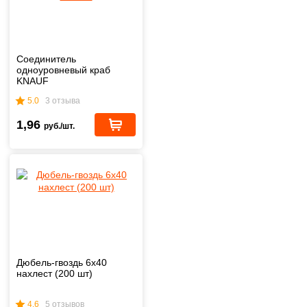
Соединитель
одноуровневый краб
KNAUF
5.0
3 отзыва
1,96
руб./шт.
Дюбель-гвоздь 6х40
нахлест (200 шт)
4.6
5 отзывов