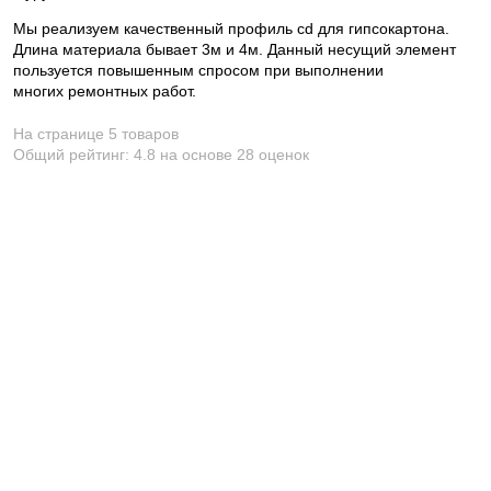
Мы реализуем качественный профиль cd для гипсокартона.
Длина материала бывает 3м и 4м. Данный несущий элемент
пользуется повышенным спросом при выполнении
многих ремонтных работ.
На странице 5 товаров
Общий рейтинг:
4.8
на основе
28
оценок