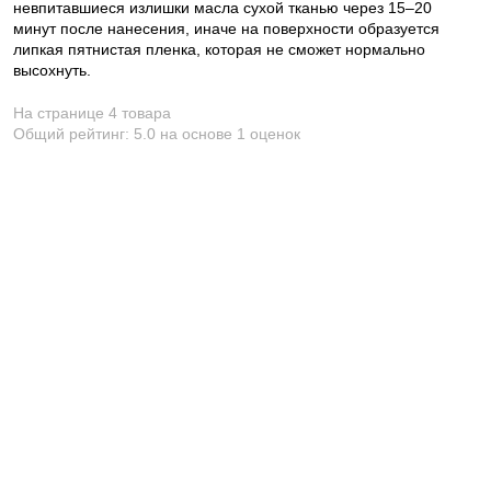
невпитавшиеся излишки масла сухой тканью через 15–20
минут после нанесения, иначе на поверхности образуется
липкая пятнистая пленка, которая не сможет нормально
высохнуть.
На странице 4 товара
Общий рейтинг:
5.0
на основе
1
оценок