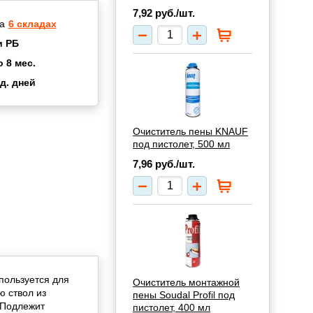
7,92
руб./шт.
а
6 складах
и РБ
о 8 мес.
д. дней
2 мес.
а
8 мес.
купок
2 мес.
Очиститель пены KNAUF
под пистолет, 500 мл
UN
3 мес.
7,96
руб./шт.
пользуется для
Очиститель монтажной
ю ствол из
пены Soudal Profil под
 Подлежит
пистолет, 400 мл