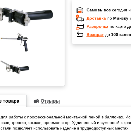
Самовывоз
сегодня н
Доставка
по
Минску 
Рассрочка
по карте
д
Возврат
до
100 кален
Халва
Черепах
Карта по
Карта F
е товара
Отзывы
для работы с профессиональной монтажной пеной в баллонах. Ис
швов, трещин, стыков, проемов и пр. Удлиненный и суженный к кра
тали позволяет использовать изделие в труднодоступных местах.