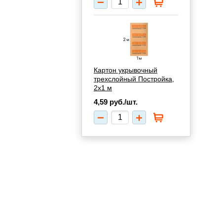
Картон укрывочный
трехслойный Постройка,
2х1 м
4,59
руб./шт.