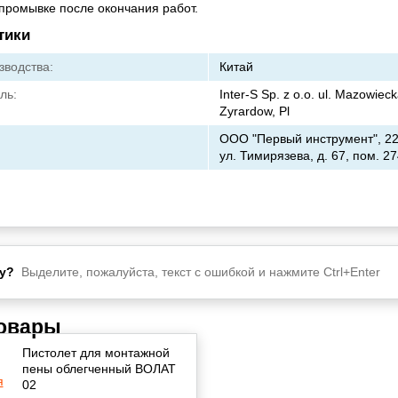
промывке после окончания работ.
тики
зводства:
Китай
ль:
Inter-S Sp. z o.o. ul. Mazowiec
Zyrardow, Pl
ООО "Первый инструмент", 220
ул. Тимирязева, д. 67, пом. 27
у?
Выделите, пожалуйста, текст с ошибкой и нажмите Ctrl+Enter
товары
Пистолет для монтажной
пены облегченный ВОЛАТ
02