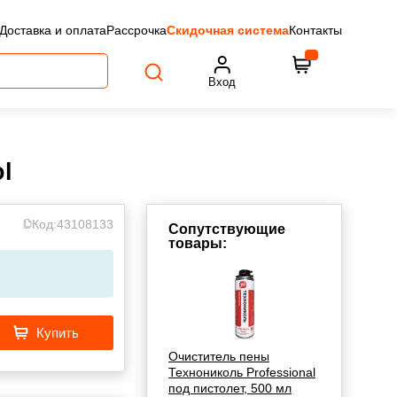
Доставка и оплата
Рассрочка
Скидочная система
Контакты
Вход
l
Код:
43108133
Сопутствующие
товары:
Купить
Очиститель пены
Технониколь Professional
под пистолет, 500 мл