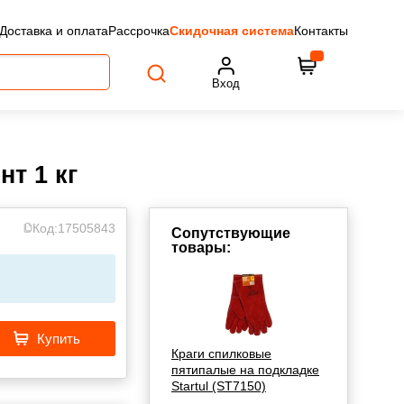
Доставка и оплата
Рассрочка
Скидочная система
Контакты
Вход
т 1 кг
Код:
17505843
Сопутствующие
товары:
Купить
Краги спилковые
пятипалые на подкладке
Startul (ST7150)