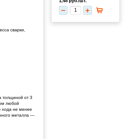
1,48
руб./шт.
есса сварки,
а толщиной от 3
ком любой
 хода не менее
енного металла —