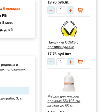
19,76
руб./п.
а
6 складах
и РБ
о 8 мес.
д. дней
2 мес.
а
8 мес.
Наушники СОМЗ-3
противошумные
купок
2 мес.
UN
3 мес.
17,76
руб./шт.
 рядовых и
ных положениях,
Мешки для мусора
анграбо, 3, г.
прочные 55х105 см,
держат до 60 кг