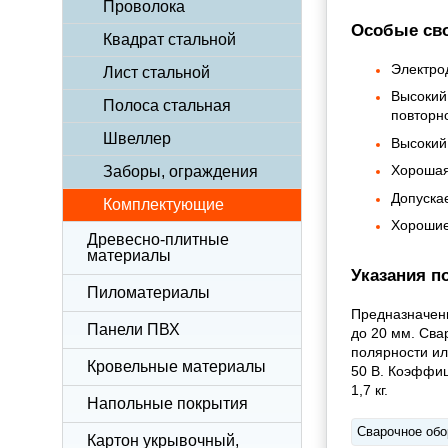
Проволока
Особые сво
Квадрат стальной
Электро
Лист стальной
Высокий 
Полоса стальная
повторно
Швеллер
Высокий
Хорошая
Заборы, ограждения
Допуска
Комплектующие
Хорошие
Древесно-плитные
материалы
Указания п
Пиломатериалы
Предназначены
Панели ПВХ
до 20 мм. Св
полярности ил
Кровельные материалы
50 В. Коэффиц
1,7 кг.
Напольные покрытия
Сварочное обо
Картон укрывочный,