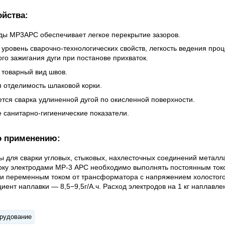
йства:
ды МР3АРС обеспечивает легкое перекрытие зазоров.
уровень сварочно-технологических свойств, легкость ведения проц
го зажигания дуги при постанове прихваток.
 товарный вид швов.
 отделимость шлаковой корки.
ется сварка удлиненной дугой по окисленной поверхности.
 санитарно-гигиенические показатели.
о применению:
 для сварки угловых, стыковых, нахлесточных соединений металл
арку электродами МР-3 АРС необходимо выполнять постоянным то
и переменным током от трансформатора с напряжением холостого
иент наплавки — 8,5−9,5г/А.ч. Расход электродов на 1 кг наплавл
рудование