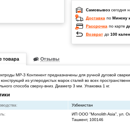
Самовывоз
сегодня н
Доставка
по
Минску 
Рассрочка
по карте
д
Возврат
до
100 кален
Халва
Черепах
Карта по
е товара
Отзывы
Карта F
ктроды МР-3 Континент предназначены для ручной дуговой сварки
 конструкций из углеродистых марок сталей во всех пространствен
ьного способа сверху-вниз. Диаметр 3 мм. Упаковка 1 кг.
тики
зводства:
Узбекистан
ль:
ИП ООО "Monolith Asia", ул. Ох
Ташкент, 100146